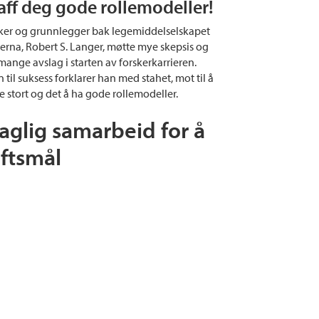
aff deg gode rollemodeller!
ker og grunnlegger bak legemiddelselskapet
rna, Robert S. Langer, møtte mye skepsis og
 mange avslag i starten av forskerkarrieren.
 til suksess forklarer han med stahet, mot til å
e stort og det å ha gode rollemodeller.
faglig samarbeid for å
ftsmål