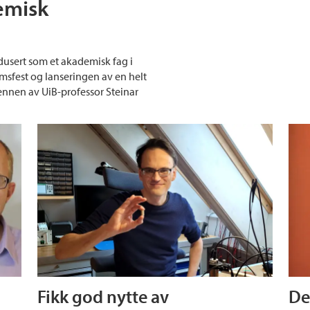
emisk
odusert som et akademisk fag i
msfest og lanseringen av en helt
ennen av UiB-professor Steinar
Fikk god nytte av
De