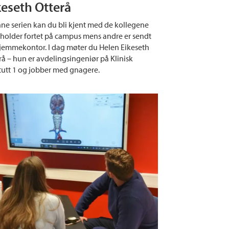
keseth Otterå
nne serien kan du bli kjent med de kollegene
holder fortet på campus mens andre er sendt
jemmekontor. I dag møter du Helen Eikeseth
rå – hun er avdelingsingeniør på Klinisk
itutt 1 og jobber med gnagere.