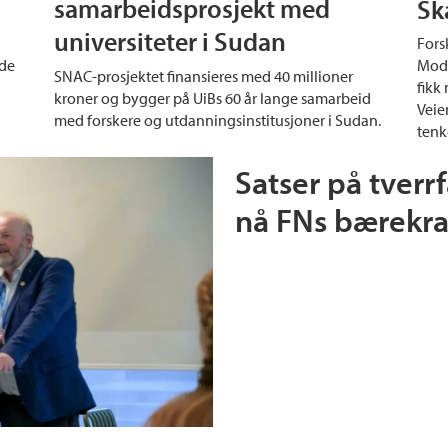
samarbeidsprosjekt med
Sk
universiteter i Sudan
Fors
nde
Mode
SNAC-prosjektet finansieres med 40 millioner
fikk
kroner og bygger på UiBs 60 år lange samarbeid
Veien
med forskere og utdanningsinstitusjoner i Sudan.
tenk
Satser på tverr
nå FNs bærekra