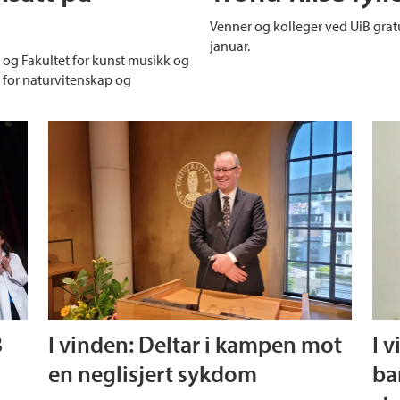
Venner og kolleger ved UiB gratul
januar.
 og Fakultet for kunst musikk og
t for naturvitenskap og
B
I vinden: Deltar i kampen mot
I v
en neglisjert sykdom
ba