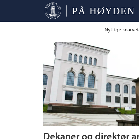
Nyttige snarvei
Tag:
det
medisinske
fakultet
Dekaner og direktør a