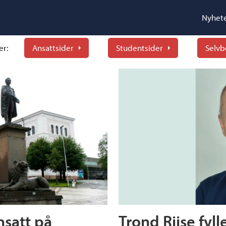
Nyhet
er:
Ansattsider
Studentsider
Selvb
nsatt på
Trond Riise fyll