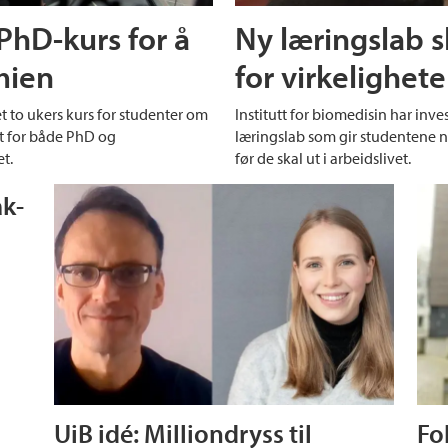
 PhD-kurs for å
Ny læringslab s
mien
for virkelighet
t to ukers kurs for studenter om
Institutt for biomedisin har inve
t for både PhD og
læringslab som gir studentene ny
et.
før de skal ut i arbeidslivet.
ak-
UiB idé: Milliondryss til
Fo