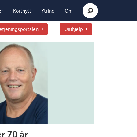
er
Kortnytt
Ytring
Om
etjeningsportalen
UiBhjelp
er 70 år