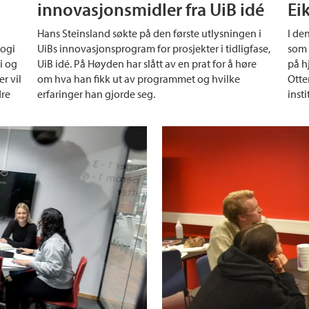
innovasjonsmidler fra UiB idé
Ei
Hans Steinsland søkte på den første utlysningen i
I de
logi
UiBs innovasjonsprogram for prosjekter i tidligfase,
som 
i og
UiB idé. På Høyden har slått av en prat for å høre
på h
r vil
om hva han fikk ut av programmet og hvilke
Otte
dre
erfaringer han gjorde seg.
inst