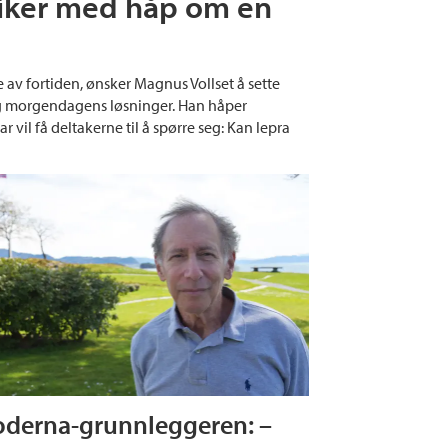
oriker med håp om en
e av fortiden, ønsker Magnus Vollset å sette
g morgendagens løsninger. Han håper
vil få deltakerne til å spørre seg: Kan lepra
derna-grunnleggeren: –