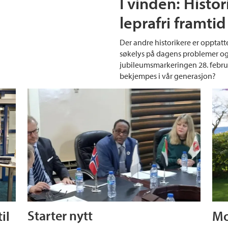
I vinden: Hist
leprafri framtid
Der andre historikere er opptatt
søkelys på dagens problemer o
jubileumsmarkeringen 28. februar 
bekjempes i vår generasjon?
il
Starter nytt
Mo