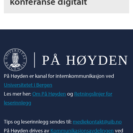
konferanse digitalt
På Høyden er kanal for internkommunikasjon ved
Universitetet i Bergen
Les mer her:
Om På Høyden
og
Retningslinjer for
leserinnlegg
Tips og leserinnlegg sendes til:
mediekontakt@uib.no
På Høyden drives av
Kommunikasjonsavdelingen
ved