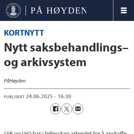
KORTNYTT
Nytt saksbehandlings–
og arkivsystem
På
Høyden
24.06.2025 - 16:30
PUBLISERT
UiB og UiO har i fellesskap arbeidet for å anskaffe