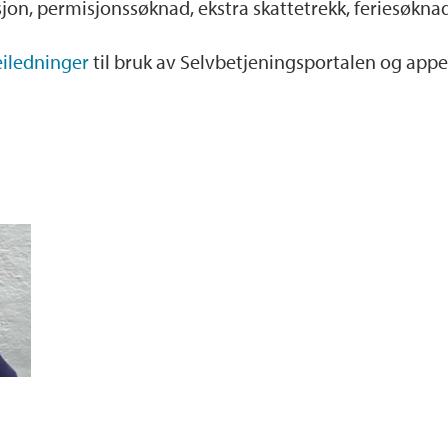
usjon, permisjonssøknad, ekstra skattetrekk, feriesøkna
eiledninger
til bruk av Selvbetjeningsportalen og app