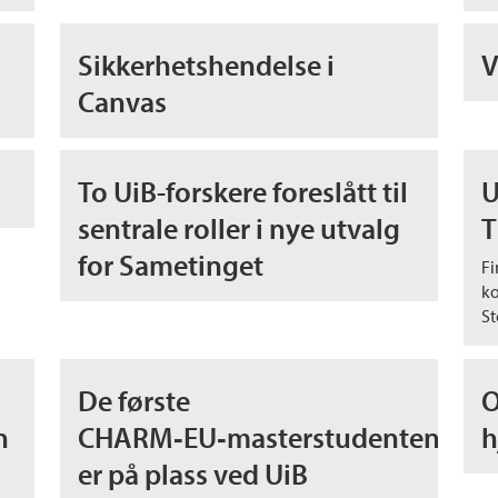
Sikkerhetshendelse i
V
Canvas
To UiB-forskere foreslått til
U
sentrale roller i nye utvalg
T
for Sametinget
Fi
ko
St
De første
O
n
CHARM‑EU‑masterstudentene
h
er på plass ved UiB