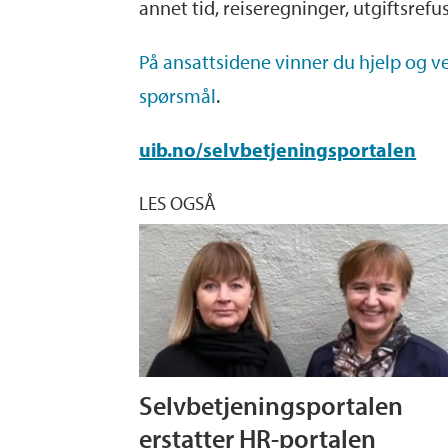
annet tid, reiseregninger, utgiftsref
På ansattsidene vinner du hjelp og v
spørsmål
.
uib.no/selvbetjeningsportalen
LES OGSÅ
Selvbetjeningsportalen
erstatter HR-portalen