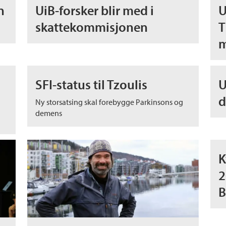
n
UiB-forsker blir med i
U
skattekommisjonen
T
m
SFI-status til Tzoulis
U
d
Ny storsatsing skal forebygge Parkinsons og
demens
K
2
B