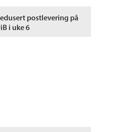
edusert postlevering på
iB i uke 6