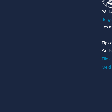
På Hø
Berg
Les m
Tips 
På H
Tilgj
Meld 