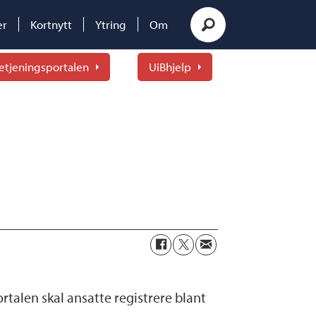
er
Kortnytt
Ytring
Om
etjeningsportalen
UiBhjelp
rtalen skal ansatte registrere blant