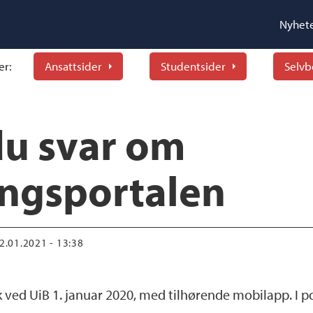
Nyhet
er:
Ansattsider
Studentsider
Selvb
du svar om
ingsportalen
22.01.2021 - 13:38
uk ved UiB 1. januar 2020, med tilhørende mobilapp. I po