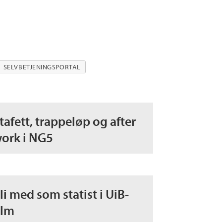
SELVBETJENINGSPORTAL
tafett, trappeløp og after
ork i NG5
li med som statist i UiB-
ilm