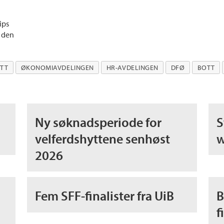
ips
i den
TT
ØKONOMIAVDELINGEN
HR-AVDELINGEN
DFØ
BOTT
Ny søknadsperiode for
S
velferdshyttene senhøst
w
2026
Fem SFF-finalister fra UiB
B
f