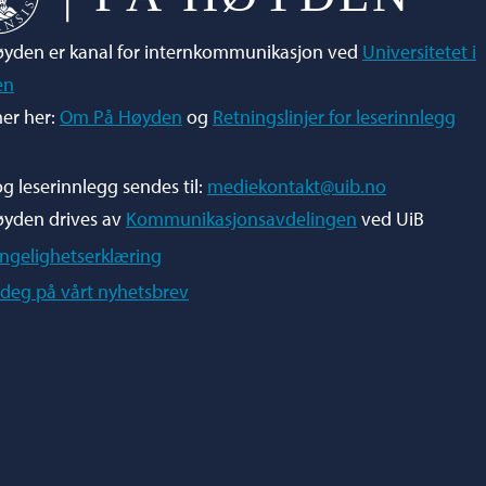
yden er kanal for internkommunikasjon ved
Universitetet i
en
er her:
Om På Høyden
og
Retningslinjer for leserinnlegg
og leserinnlegg sendes til:
mediekontakt@uib.no
øyden drives av
Kommunikasjonsavdelingen
ved UiB
engelighetserklæring
deg på vårt nyhetsbrev