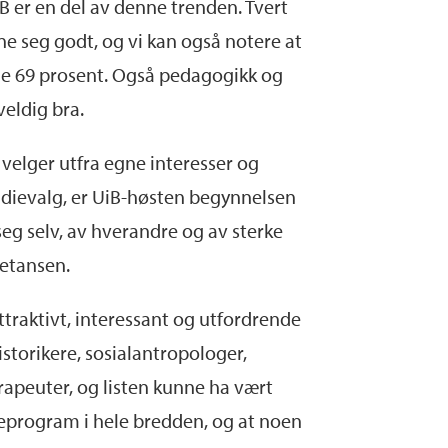
 UiB er en del av denne trenden. Tvert
e seg godt, og vi kan også notere at
le 69 prosent. Også pedagogikk og
veldig bra.
 velger utfra egne interesser og
tudievalg, er UiB-høsten begynnelsen
seg selv, av hverandre og av sterke
petansen.
attraktivt, interessant og utfordrende
storikere, sosialantropologer,
rapeuter, og listen kunne ha vært
ieprogram i hele bredden, og at noen