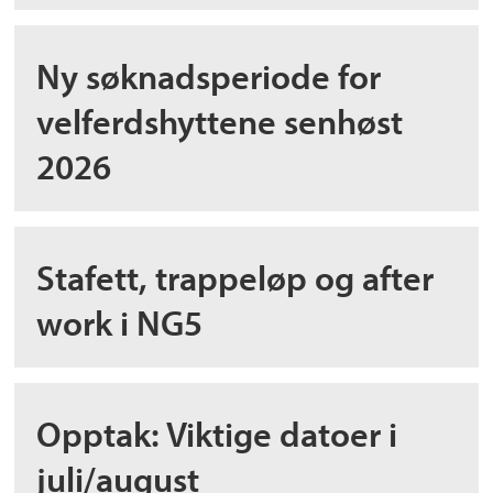
Ny søknadsperiode for
velferdshyttene senhøst
2026
Stafett, trappeløp og after
work i NG5
Opptak: Viktige datoer i
juli/august