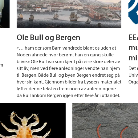
Ole Bull og Bergen
EE
d
mu
«… ham der som Barn vandrede blant os uden at
Noden ahnede hvor berømt han en gang skulle
mi
blive.» Ole Bull var som kjent på reise store deler av
om
sitt liv, men ved flere anledninger vendte han hjem
Det 
til Bergen. Både Bull og byen Bergen endret seg på
Univ
hver sin kant. Gjennom bilder fra Lysøen-materialet
Orga
løfter denne teksten frem noen av anledningene
da Bull ankom Bergen igjen etter flere år i utlandet.