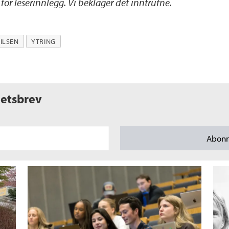
e
for leserinnlegg. Vi beklager det inntrufne.
ILSEN
YTRING
etsbrev