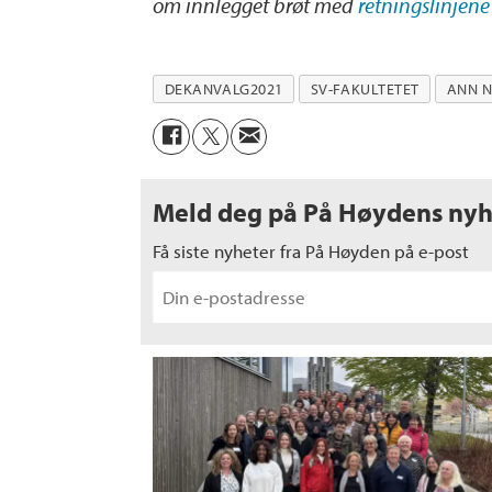
om innlegget brøt med
retningslinjen
DEKANVALG2021
SV-FAKULTETET
ANN N
Meld deg på På Høydens nyh
Få siste nyheter fra På Høyden på e-post