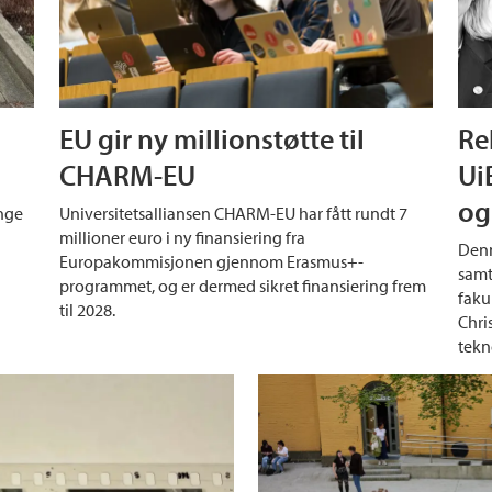
EU gir ny millionstøtte til
Re
CHARM-EU
Ui
og
ange
Universitetsalliansen CHARM-EU har fått rundt 7
millioner euro i ny finansiering fra
Denn
Europakommisjonen gjennom Erasmus+-
samt
programmet, og er dermed sikret finansiering frem
faku
til 2028.
Chri
tekn