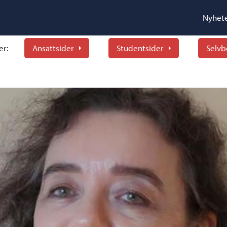
Nyhet
er:
Ansattsider
Studentsider
Selvb