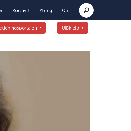
er
Kortnytt
Ytring
Om
etjeningsportalen
UiBhjelp