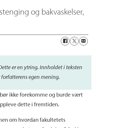
testenging og bakvaskelser,
De
tte
er
en ytring. Inn
holdet i teksten
r forfatterens egen mening.
 bør ikke forekomme og burde vært
 oppleve dette i fremtiden.
, men om hvordan fakultetets