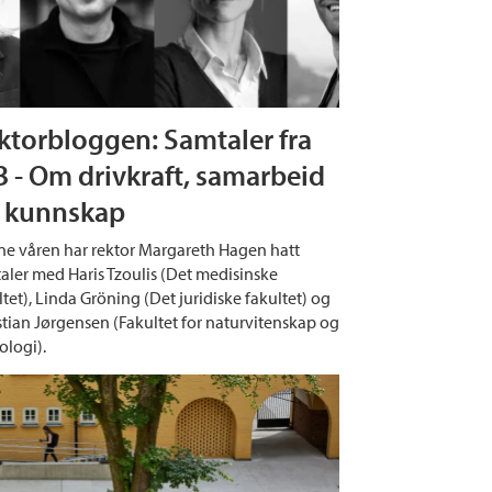
ktorbloggen: Samtaler fra
B - Om drivkraft, samarbeid
 kunnskap
e våren har rektor Margareth Hagen hatt
aler med Haris Tzoulis (Det medisinske
ltet), Linda Gröning (Det juridiske fakultet) og
stian Jørgensen (Fakultet for naturvitenskap og
ologi).