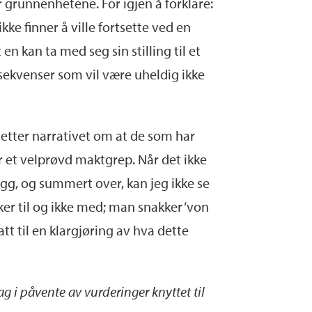
r grunnenhetene. For igjen å forklare:
kke finner å ville fortsette ved en
en kan ta med seg sin stilling til et
nsekvenser som vil være uheldig ikke
tsetter narrativet om at de som har
r et velprøvd maktgrep. Når det ikke
egg, og summert over, kan jeg ikke se
er til og ikke med; man snakker ‘von
tt til en klargjøring av hva dette
 i påvente av vurderinger knyttet til