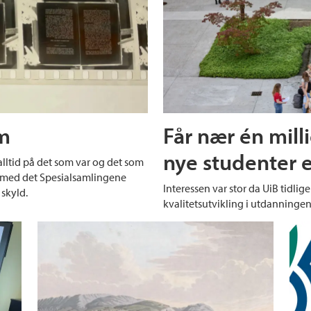
lm
Får nær én milli
nye studenter e
lltid på det som var og det som
 med det Spesialsamlingene
Interessen var stor da UiB tidliger
 skyld.
kvalitetsutvikling i utdanningen