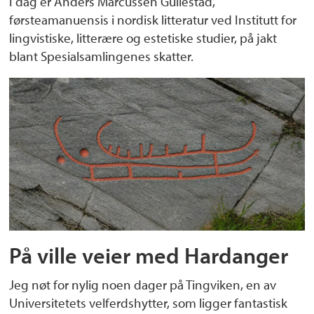
I dag er Anders Marcussen Gullestad,
førsteamanuensis i nordisk litteratur ved Institutt for
lingvistiske, litterære og estetiske studier, på jakt
blant Spesialsamlingenes skatter.
På ville veier med Hardanger
Jeg nøt for nylig noen dager på Tingviken, en av
Universitetets velferdshytter, som ligger fantastisk