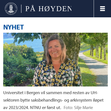
NYHET
Universitet i Bergen vil sammen med resten av UH-
sektoren bytte saksbehandlings- og arkivsystem iløpet
av 2023/2024. NTNU er først ut.
Foto: Silje Marie