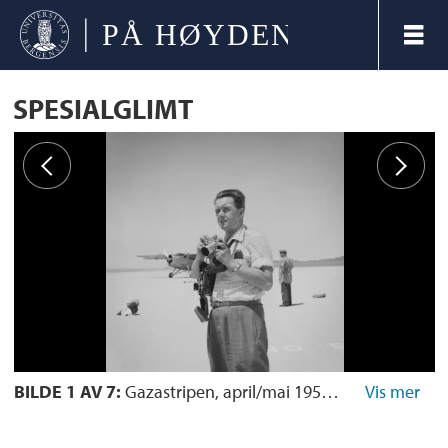
SPESIALGLIMT
BILDE 1 AV 7:
Gazastripen, april/mai 1957. UNEF. Fotografen Jørgen Grinde i klassisk positur, med flere kameraer hengende rundt halsen. Han brukte til enhver tid 2-3 kameraer til forskjellige filmtyper på oppdraget i Midtøsten. Henvisning i arkivet: