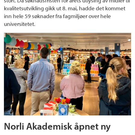
stort. Da søknadsfristen for årets utlysing av midler til
kvalitetsutvikling gikk ut 8. mai, hadde det kommet
inn hele 59 søknader fra fagmiljøer over hele
universitetet.
Norli Akademisk åpnet ny