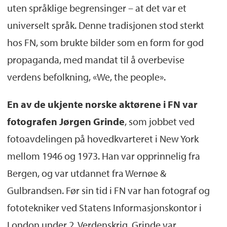
uten språklige begrensinger – at det var et
Billedsamlingen
,
Skeivt arkiv
og
universelt språk. Denne tradisjonen stod sterkt
Språksamlingene
, presentere godbiter fra
hos FN, som brukte bilder som en form for god
samlingenes spennende og varierte
propaganda, med mandat til å overbevise
materiale i form av tekst, bilder og film. Godt
verdens befolkning, «We, the people».
glimt!
En av de ukjente norske aktørene i FN var
fotografen Jørgen Grinde
, som jobbet ved
fotoavdelingen på hovedkvarteret i New York
mellom 1946 og 1973. Han var opprinnelig fra
Bergen, og var utdannet fra Wernøe &
Gulbrandsen. Før sin tid i FN var han fotograf og
fototekniker ved Statens Informasjonskontor i
London under 2. Verdenskrig. Grinde var