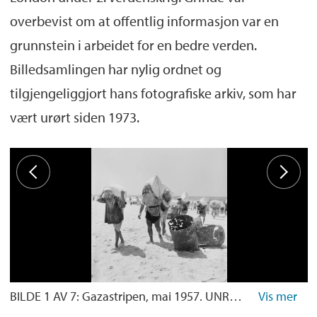
overbevist om at offentlig informasjon var en
grunnstein i arbeidet for en bedre verden.
Billedsamlingen har nylig ordnet og
tilgjengeliggjort hans fotografiske arkiv, som har
vært urørt siden 1973.
BILDE 1 AV 7: Gazastripen, mai 1957. UNRWA. Palestinske flyktninger bærer melsekker. UNRWAs forsyninger til Gazastripen måtte bæres direkte fra båter til stranden, hvor det ventet kameler for videre frakt. Henvisning i arkivet: ubb-jg-n-0304-06. Bla gjennom bildene ved hjelp av pilene oppe i hjørnene.