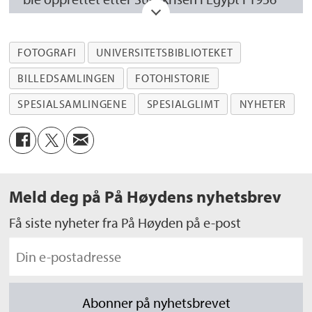
for å finne en fredelig løsning etter
krigshandlingene mellom Egypt og
FOTOGRAFI
UNIVERSITETSBIBLIOTEKET
trekløveret England, Frankrike og Israel.
BILLEDSAMLINGEN
FOTOHISTORIE
Totalt 10 nasjoner deltok i UNEF-styrkene:
SPESIALSAMLINGENE
SPESIALGLIMT
NYHETER
Norge, Sverige, Danmark, Finland, Jugoslavia,
Brasil, Indonesia, India, Kanada og Colombia.
UNRWA - United Nations Relief and Works
Meld deg på På Høydens nyhetsbrev
Agency for Palestine Refugees in the Near
East
er FNs hjelpeorganisasjon for
Få siste nyheter fra På Høyden på e-post
palestinske flyktninger i Midtøsten, som ble
opprettet i 1949 og pågår fremdeles. Det
arbeides bl.a. med å gi flyktningene husly,
mat, utdanning og helsetjenester. UNRWA