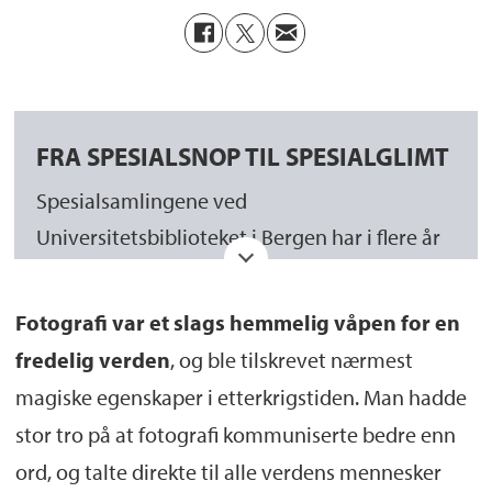
FRA SPESIALSNOP TIL SPESIALGLIMT
Spesialsamlingene ved
Universitetsbiblioteket i Bergen har i flere år
bidratt med ulike historiske og dagsaktuelle
artikler til Universitetets nyhetsavis «På
Fotografi var et slags hemmelig våpen for en
Høyden» under tittelen «Spesialsnop».
fredelig verden
, og ble tilskrevet nærmest
Samarbeidet med «På Høyden» fortsetter nå
magiske egenskaper i etterkrigstiden. Man hadde
under tittelen «Spesialglimt». Hver fredag vil
stor tro på at fotografi kommuniserte bedre enn
de forskjellige delene av Spesialsamlingene,
ord, og talte direkte til alle verdens mennesker
nemlig
Manuskript- og librarsamlingen
,