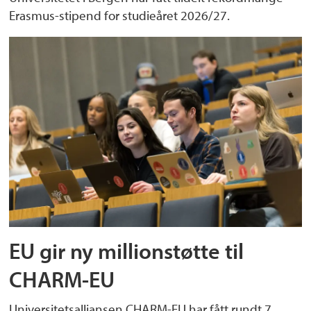
1956. Må ikke forveksles med dagens UNSCO
Erasmus-stipend for studieåret 2026/27.
(United Nations Special Coordinator for the
Middle East Peace Process) som ble etablert i
1994.
EU gir ny millionstøtte til
CHARM-EU
Universitetsalliansen CHARM-EU har fått rundt 7