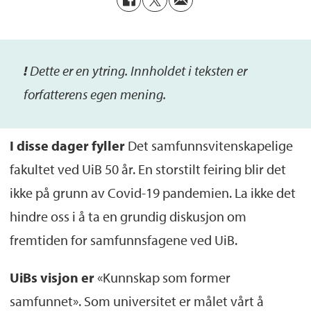
!
De
tte
er
en ytring. Inn
holdet i teksten er
forfatterens egen mening.
I disse
dager
fyller
Det samfunnsvitenskapelige
fakultet ved UiB 50 år. En storstilt feiring blir det
ikke på grunn av Covid-19 pandemien. La ikke det
hindre oss i å ta en grundig diskusjon om
fremtiden for samfunnsfagene ved UiB.
UiBs visjon
er
«Kunnskap som former
samfunnet». Som universitet er målet vårt å