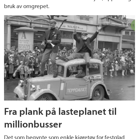
bruk av omgrepet.
Fra plank på lasteplanet til
millionbusser
Det som begynte som enkle kjøretøy for festglad