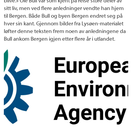
blive.» Ole Bull var som kjent på reise store deler av
sitt liv, men ved flere anledninger vendte han hjem
til Bergen. Både Bull og byen Bergen endret seg på
hver sin kant. Gjennom bilder fra Lysøen-materialet
løfter denne teksten frem noen av anledningene da
Bull ankom Bergen igjen etter flere år i utlandet.