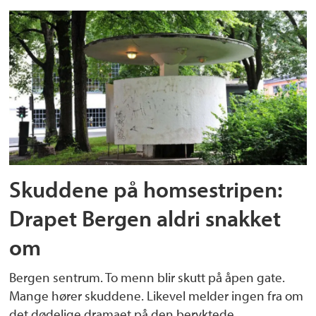
Skuddene på homsestripen:
Drapet Bergen aldri snakket
om
Bergen sentrum. To menn blir skutt på åpen gate.
Mange hører skuddene. Likevel melder ingen fra om
det dødelige dramaet på den beryktede