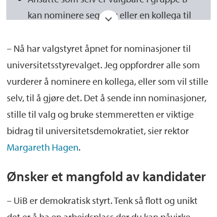
kan nominere seg selv eller en kollega til
universitetsstyrevalget
– Nå har valgstyret åpnet for nominasjoner til
Sjekk om du står i
manntallet
for å finne ut
universitetsstyrevalget. Jeg oppfordrer alle som
om du kan nominere noen
vurderer å nominere en kollega, eller som vil stille
Hver enkelt kan ikke nominere mer enn én
selv, til å gjøre det. Det å sende inn nominasjoner,
person. Personen som nomineres må ha
stille til valg og bruke stemmeretten er viktige
blitt spurt om de ønsker å stille til valg
bidrag til universitetsdemokratiet, sier rektor
Nominasjoner må leveres skriftlig til
Margareth Hagen
.
valgstyret innen 6. mars klokken 12.00
Ønsker et mangfold av kandidater
Finn mer informasjon på
ansattsidene til
UiB
– UiB er demokratisk styrt. Tenk så flott og unikt
det er å ha en arbeidsplass der du kan påvirke