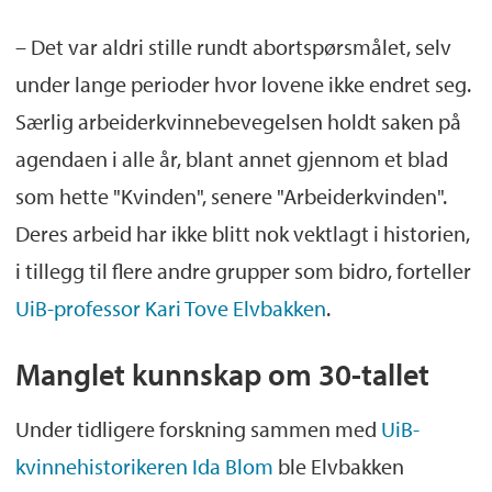
Norges første liberale abortlov ble vedtatt
– Det var aldri stille rundt abortspørsmålet, selv
i 1975, men nemda bestemte fortsatt
under lange perioder hvor lovene ikke endret seg.
Lov om selvbestemt abort frem til 12 uke
Særlig arbeiderkvinnebevegelsen holdt saken på
ble vedtatt i 1979
agendaen i alle år, blant annet gjennom et blad
I 2019 ble abortloven endret, og kvinner
som hette "Kvinden", senere "Arbeiderkvinden".
må søke til nemdene om å få innvilget
Deres arbeid har ikke blitt nok vektlagt i historien,
abort av flerlinger
i tillegg til flere andre grupper som bidro, forteller
UiB-professor Kari Tove Elvbakken
.
Manglet kunnskap om 30-tallet
Under tidligere forskning sammen med
UiB-
kvinnehistorikeren Ida Blom
ble Elvbakken