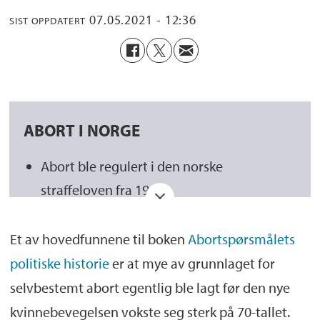
07.05.2021 - 12:36
SIST OPPDATERT
ABORT I NORGE
Abort ble regulert i den norske
straffeloven fra 1902
Norges første (strenge) abortlov ble
Et av hovedfunnene til boken
Abortspørsmålets
vedtatt i 1960, og begynte å gjelde i 1964
politiske historie
er at mye av grunnlaget for
Fra 1964 kunne kvinner kunne søke om å få
selvbestemt abort egentlig ble lagt før den nye
innvilget abort i nemdene
kvinnebevegelsen vokste seg sterk på 70-tallet.