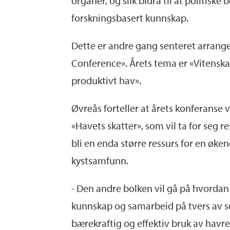
organer, og slik bidra til at politiske
forskningsbasert kunnskap.
Dette er andre gang senteret arrang
Conference». Årets tema er «Vitenskap
produktivt hav».
Øvreås forteller at årets konferanse 
«Havets skatter», som vil ta for seg r
bli en enda større ressurs for en øke
kystsamfunn.
- Den andre bolken vil gå på hvordan
kunnskap og samarbeid på tvers av sek
bærekraftig og effektiv bruk av havre