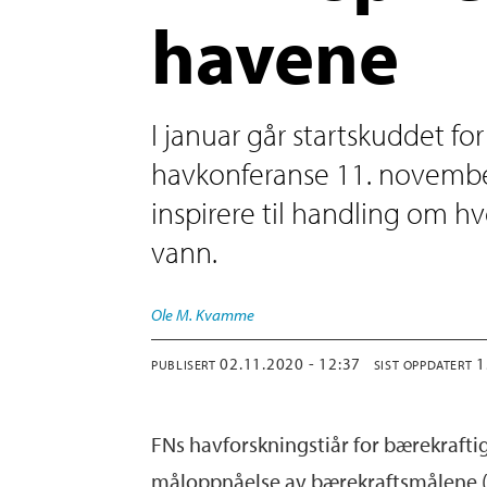
havene
I januar går startskuddet fo
havkonferanse 11. november
inspirere til handling om h
vann.
Ole M.
Kvamme
02.11.2020 - 12:37
PUBLISERT
SIST OPPDATERT
FNs havforskningstiår for bærekraftig 
måloppnåelse av bærekraftsmålene (