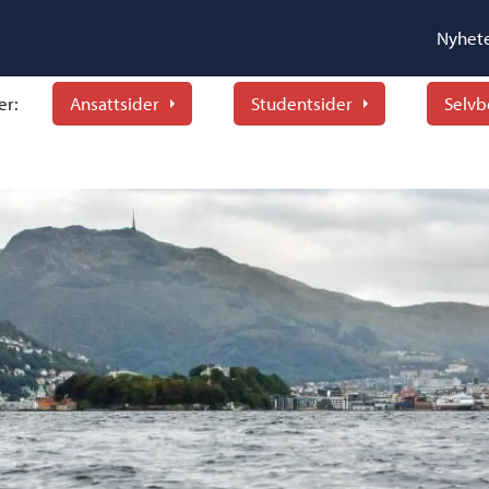
Nyhet
er:
Ansattsider
Studentsider
Selvb