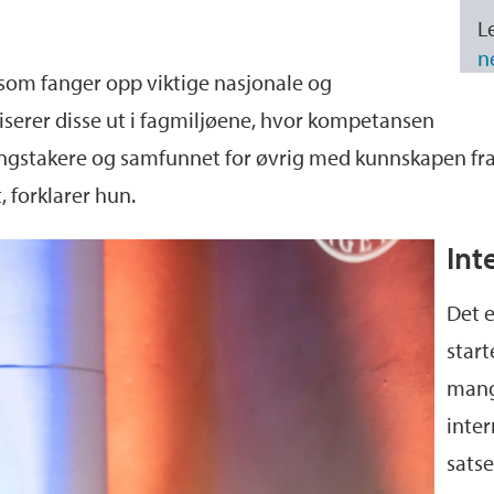
L
n
 som fanger opp viktige nasjonale og
iserer disse ut i fagmiljøene, hvor kompetansen
lutningstakere og samfunnet for øvrig med kunnskapen 
, forklarer hun.
Int
Det e
start
mang
inter
satse