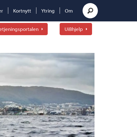
er
Kortnytt
Ytring
Om
etjeningsportalen
UiBhjelp