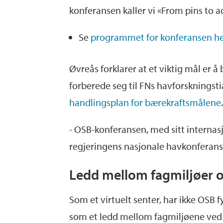
konferansen kaller vi «From pins to ac
Se
programmet for konferansen h
Øvreås forklarer at et viktig mål er å
forberede seg til FNs havforskningstiå
handlingsplan for bærekraftsmålene
- OSB-konferansen, med sitt internas
regjeringens nasjonale havkonferanse
Ledd mellom fagmiljøer o
Som et virtuelt senter, har ikke OSB 
som et ledd mellom fagmiljøene ved 