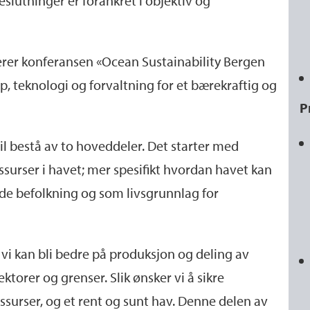
 beslutninger er forankret i objektiv og
erer konferansen «Ocean Sustainability Bergen
, teknologi og forvaltning for et bærekraftig og
P
vil bestå av to hoveddeler. Det starter med
essurser i havet; mer spesifikt hvordan havet kan
nde befolkning og som livsgrunnlag for
 vi kan bli bedre på produksjon og deling av
torer og grenser. Slik ønsker vi å sikre
ssurser, og et rent og sunt hav. Denne delen av