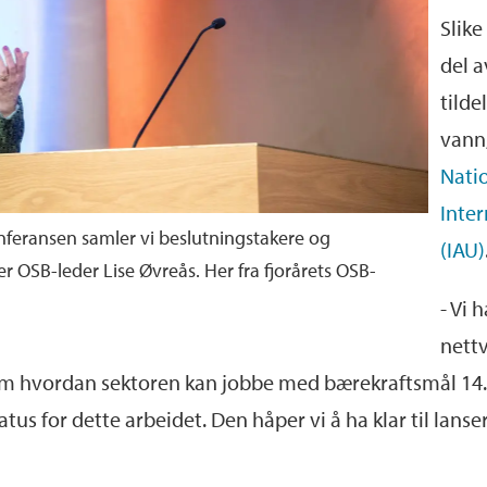
Slike
del a
tilde
vann
Nati
Inter
nferansen samler vi beslutningstakere og
(IAU)
ier OSB-leder Lise Øvreås. Her fra fjorårets OSB-
- Vi 
nettv
m hvordan sektoren kan jobbe med bærekraftsmål 14. 
s for dette arbeidet. Den håper vi å ha klar til lanse