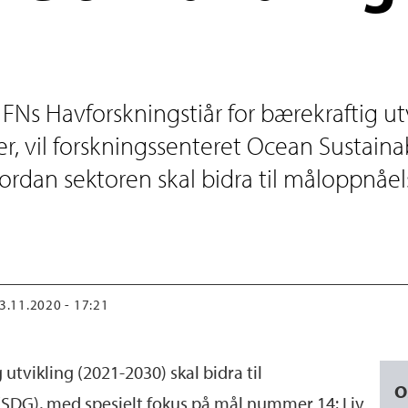
r FNs Havforskningstiår for bærekraftig ut
, vil forskningssenteret Ocean Sustainab
vordan sektoren skal bidra til måloppnåel
13.11.2020 - 17:21
utvikling (2021-2030) skal bidra til
O
SDG), med spesielt fokus på mål nummer 14: Liv