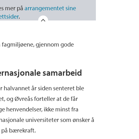
es mer på
arrangementet sine
ettsider
.
fra fagmiljøene, gjennom gode
ernasjonale samarbeid
r halvannet år siden senteret ble
et, og Øvreås forteller at de får
e henvendelser, ikke minst fra
nasjonale universiteter som ønsker å
 på bærekraft.