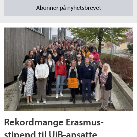
Rekordmange Erasmus-
stipend til UiB-ansatte