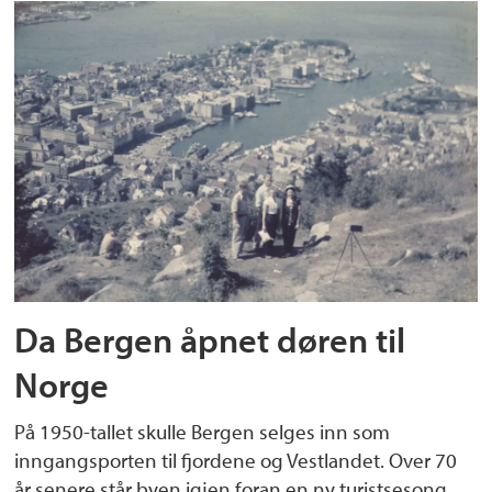
Da Bergen åpnet døren til
Norge
På 1950-tallet skulle Bergen selges inn som
inngangsporten til fjordene og Vestlandet. Over 70
år senere står byen igjen foran en ny turistsesong.