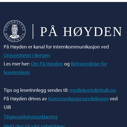
På Høyden er kanal for internkommunikasjon ved
Universitetet i Bergen
Les mer her:
Om På Høyden
og
Retningslinjer for
leserinnlegg
Tips og leserinnlegg sendes til:
mediekontakt@uib.no
På Høyden drives av
Kommunikasjonsavdelingen
ved
UiB
Tilgjengelighetserklæring
Meld deg på vårt nyhetsbrev