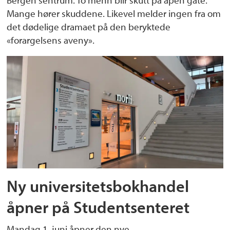
Bergen sentrum. To menn blir skutt på åpen gate.
Mange hører skuddene. Likevel melder ingen fra om
det dødelige dramaet på den beryktede
«forargelsens aveny».
Ny universitetsbokhandel
åpner på Studentsenteret
Mandag 1. juni åpner den nye