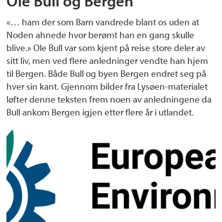
Ole Bull og Bergen
«… ham der som Barn vandrede blant os uden at
Noden ahnede hvor berømt han en gang skulle
blive.» Ole Bull var som kjent på reise store deler av
sitt liv, men ved flere anledninger vendte han hjem
til Bergen. Både Bull og byen Bergen endret seg på
hver sin kant. Gjennom bilder fra Lysøen-materialet
løfter denne teksten frem noen av anledningene da
Bull ankom Bergen igjen etter flere år i utlandet.