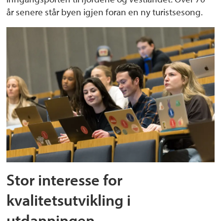
år senere står byen igjen foran en ny turistsesong.
Stor interesse for
kvalitetsutvikling i
utdanningen