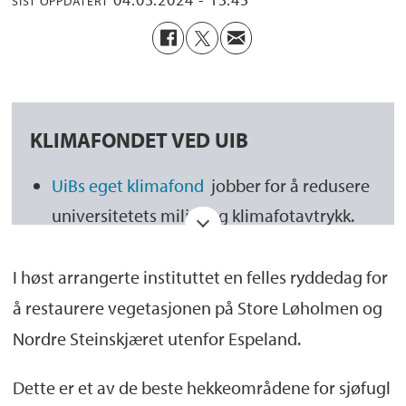
SIST OPPDATERT
KLIMAFONDET VED UIB
UiBs eget klimafond
jobber for å redusere
universitetets miljø- og klimafotavtrykk.
Det åpnes for søknader til fondet en gang
I høst arrangerte instituttet en felles ryddedag for
hvert semester.
å restaurere vegetasjonen på Store Løholmen og
Søknadsfrist for vårsemesteret 2024 er 17.
Nordre Steinskjæret utenfor Espeland.
mars.
Dette er et av de beste hekkeområdene for sjøfugl
Lenke til søknadsskjema