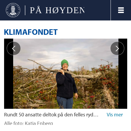
KLIMAFONDET
Rundt 50 ansatte deltok på den felles ryddedagen for å restaurere vegetasjonen på Store Løholmen og Nordre Steinskjæret utenfor Espeland
Alle foto: Katja Enberg