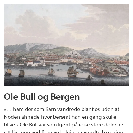
Ole Bull og Bergen
«… ham der som Barn vandrede blant os uden at
Noden ahnede hvor berømt han en gang skulle
blive.» Ole Bull var som kjent på reise store deler av
sitt liv, men ved flere anledninger vendte han hjem