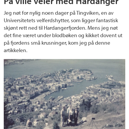
På ville veier med Hardanger
Jeg nøt for nylig noen dager på Tingviken, en av
Universitetets velferdshytter, som ligger fantastisk
skjønt rett ned til Hardangerfjorden. Mens jeg nøt
det fine været under blodbøken og kikket dovent ut
på fjordens små krusninger, kom jeg på denne
artikkelen.