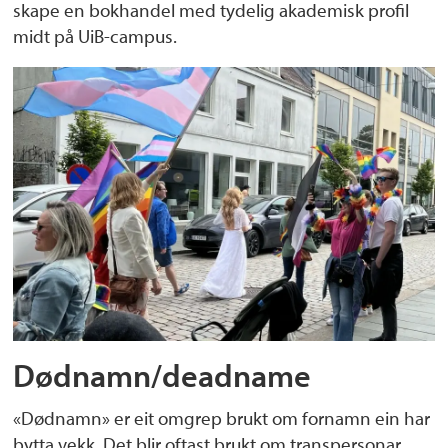
skape en bokhandel med tydelig akademisk profil
midt på UiB-campus.
Dødnamn/deadname
«Dødnamn» er eit omgrep brukt om fornamn ein har
bytta vekk. Det blir oftast brukt om transpersonar.