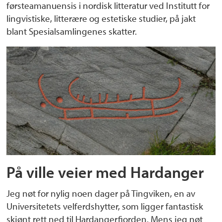
førsteamanuensis i nordisk litteratur ved Institutt for
lingvistiske, litterære og estetiske studier, på jakt
blant Spesialsamlingenes skatter.
På ville veier med Hardanger
Jeg nøt for nylig noen dager på Tingviken, en av
Universitetets velferdshytter, som ligger fantastisk
skjønt rett ned til Hardangerfjorden. Mens jeg nøt