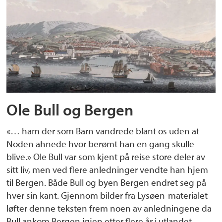
Ole Bull og Bergen
«… ham der som Barn vandrede blant os uden at
Noden ahnede hvor berømt han en gang skulle
blive.» Ole Bull var som kjent på reise store deler av
sitt liv, men ved flere anledninger vendte han hjem
til Bergen. Både Bull og byen Bergen endret seg på
hver sin kant. Gjennom bilder fra Lysøen-materialet
løfter denne teksten frem noen av anledningene da
Bull ankom Bergen igjen etter flere år i utlandet.