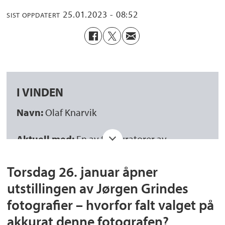
25.01.2023 - 08:52
SIST OPPDATERT
I VINDEN
Navn:
Olaf Knarvik
Aktuell med:
En av tre kuratorer av
fotoutstillingen «Mer enn det humanitære
Torsdag 26. januar åpner
blikket. Jørgen Grindes fotografier fra
utstillingen av Jørgen Grindes
Midtøsten på 1950-tallet» og omviser på
fotografier – hvorfor falt valget på
åpningsdagen sammen med historiker Kjersti
akkurat denne fotografen?
G. Berg.
Utstillingsåpningen
går av stabelen