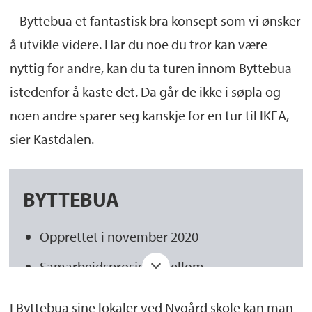
– Byttebua et fantastisk bra konsept som vi ønsker
å utvikle videre. Har du noe du tror kan være
nyttig for andre, kan du ta turen innom Byttebua
istedenfor å kaste det. Da går de ikke i søpla og
noen andre sparer seg kanskje for en tur til IKEA,
sier Kastdalen.
BYTTEBUA
Opprettet i november 2020
Samarbeidsprosjekt mellom
bærekraftspilotene, Spire og Framtiden i
I Byttebua sine lokaler ved Nygård skole kan man