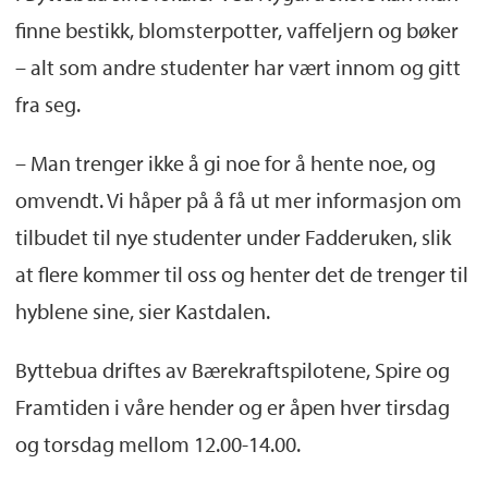
våre hender.
finne bestikk, blomsterpotter, vaffeljern og bøker
Lokaler ved Nygård skole, Nina Griegs gate
– alt som andre studenter har vært innom og gitt
2
fra seg.
Åpent hver tirsdag og torsdag fra 12.00-
– Man trenger ikke å gi noe for å hente noe, og
14.00
omvendt. Vi håper på å få ut mer informasjon om
På Instagram:
byttebuabergen
tilbudet til nye studenter under Fadderuken, slik
at flere kommer til oss og henter det de trenger til
hyblene sine, sier Kastdalen.
Byttebua driftes av Bærekraftspilotene, Spire og
Framtiden i våre hender og er åpen hver tirsdag
og torsdag mellom 12.00-14.00.