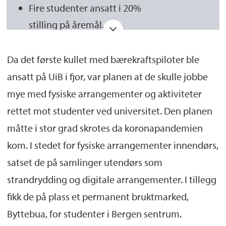
Fire studenter ansatt i 20%
stilling på åremål.
Skal bidra til å løfte studentperspektivet i
Da det første kullet med bærekraftspiloter ble
arbeidet med satsingsområdene Klima og
ansatt på UiB i fjor, var planen at de skulle jobbe
energiomstilling, Marin forskning, Globale
mye med fysiske arrangementer og aktiviteter
samfunnsutfordringer, samt SDG Bergen.
rettet mot studenter ved universitet. Den planen
måtte i stor grad skrotes da koronapandemien
kom. I stedet for fysiske arrangementer innendørs,
satset de på samlinger utendørs som
strandrydding og digitale arrangementer. I tillegg
fikk de på plass et permanent bruktmarked,
Byttebua, for studenter i Bergen sentrum.