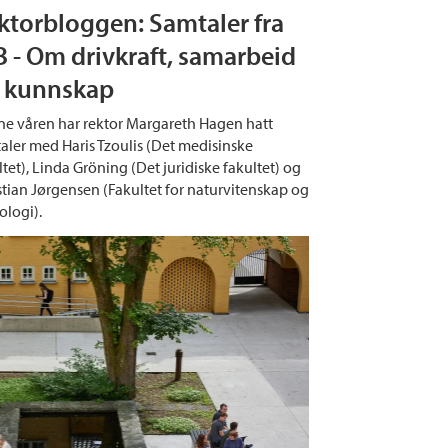
ktorbloggen: Samtaler fra
B - Om drivkraft, samarbeid
 kunnskap
e våren har rektor Margareth Hagen hatt
aler med Haris Tzoulis (Det medisinske
ltet), Linda Gröning (Det juridiske fakultet) og
stian Jørgensen (Fakultet for naturvitenskap og
ologi).