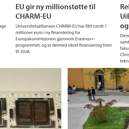
EU gir ny millionstøtte til
Re
CHARM-EU
Ui
og
ange
Universitetsalliansen CHARM-EU har fått rundt 7
millioner euro i ny finansiering fra
Denn
Europakommisjonen gjennom Erasmus+-
samt
programmet, og er dermed sikret finansiering frem
faku
til 2028.
Chri
tekn