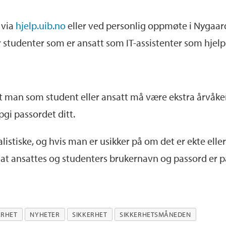
, via
hjelp.uib.no
eller ved personlig oppmøte i Nygaard
er studenter som er ansatt som IT-assistenter som hje
 at man som student eller ansatt må være ekstra årvåke
gi passordet ditt.
listiske, og hvis man er usikker på om det er ekte eller
l at ansattes og studenters brukernavn og passord er på
ERHET
NYHETER
SIKKERHET
SIKKERHETSMÅNEDEN