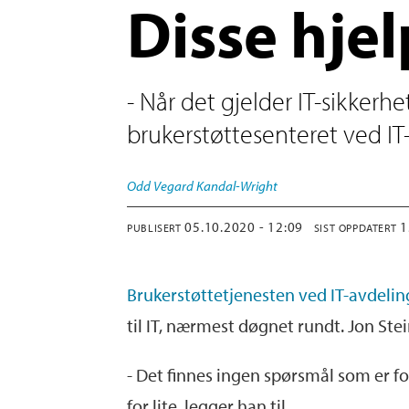
Disse hje
- Når det gjelder IT-sikkerh
brukerstøttesenteret ved IT
Odd Vegard
Kandal-Wright
05.10.2020 - 12:09
PUBLISERT
SIST OPPDATERT
Brukerstøttetjenesten ved IT-avdeli
til IT, nærmest døgnet rundt. Jon Stei
- Det finnes ingen spørsmål som er for 
for lite, legger han til.