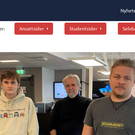
Nyhet
er:
Ansattsider
Studentsider
Selvb