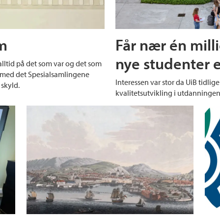
lm
Får nær én milli
nye studenter e
lltid på det som var og det som
 med det Spesialsamlingene
Interessen var stor da UiB tidliger
 skyld.
kvalitetsutvikling i utdanningen