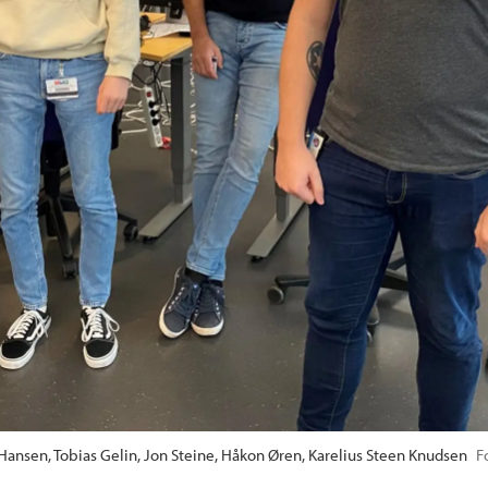
Hansen, Tobias Gelin, Jon Steine, Håkon Øren, Karelius Steen Knudsen
F