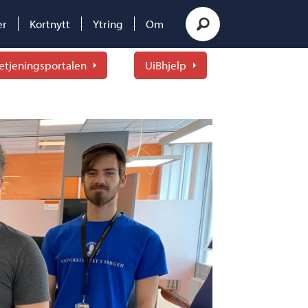
er
Kortnytt
Ytring
Om
etjeningsportalen
UiBhjelp