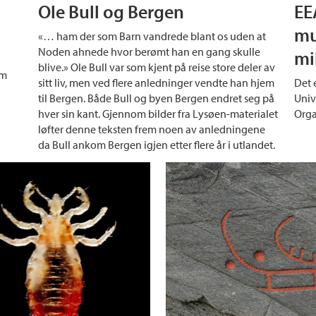
Ole Bull og Bergen
EE
d
mu
«… ham der som Barn vandrede blant os uden at
Noden ahnede hvor berømt han en gang skulle
mi
blive.» Ole Bull var som kjent på reise store deler av
om
sitt liv, men ved flere anledninger vendte han hjem
Det 
til Bergen. Både Bull og byen Bergen endret seg på
Univ
hver sin kant. Gjennom bilder fra Lysøen-materialet
Orga
løfter denne teksten frem noen av anledningene
da Bull ankom Bergen igjen etter flere år i utlandet.