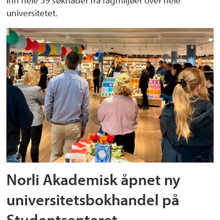
inn hele 59 søknader fra fagmiljøer over hele
universitetet.
Norli Akademisk åpnet ny
universitetsbokhandel på
Studentsenteret