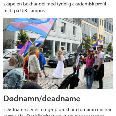
skape en bokhandel med tydelig akademisk profil
midt på UiB-campus.
Dødnamn/deadname
«Dødnamn» er eit omgrep brukt om fornamn ein har
bytta vekk. Det blir oftast brukt om transpersonar.