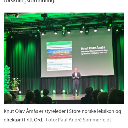
forskningsformidling.
Knut Olav Åmås er styreleder i Store norske leksikon og
direktør i Fritt Ord.
Foto: Paul André Sommerfeldt