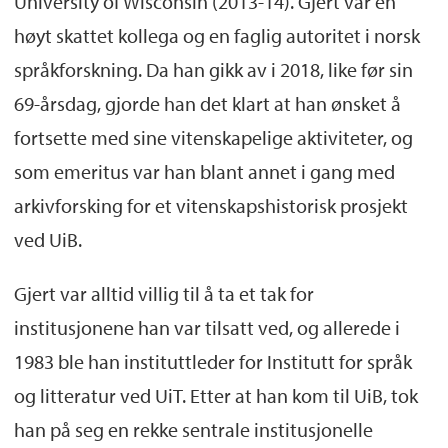
University of Wisconsin (2013-14). Gjert var en
høyt skattet kollega og en faglig autoritet i norsk
språkforskning. Da han gikk av i 2018, like før sin
69-årsdag, gjorde han det klart at han ønsket å
fortsette med sine vitenskapelige aktiviteter, og
som emeritus var han blant annet i gang med
arkivforsking for et vitenskapshistorisk prosjekt
ved UiB.
Gjert var alltid villig til å ta et tak for
institusjonene han var tilsatt ved, og allerede i
1983 ble han instituttleder for Institutt for språk
og litteratur ved UiT. Etter at han kom til UiB, tok
han på seg en rekke sentrale institusjonelle