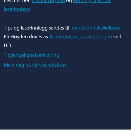
Les mer her:
Om På Høyden
og
Retningslinjer for
leserinnlegg
Tips og leserinnlegg sendes til:
mediekontakt@uib.no
På Høyden drives av
Kommunikasjonsavdelingen
ved
UiB
Tilgjengelighetserklæring
Meld deg på vårt nyhetsbrev