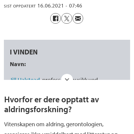
16.06.2021 - 07:46
SIST OPPDATERT
I VINDEN
Navn:
Jill Halstead
, professor i musikk ved
Griegakademiet - institutt for musikk.
Hvorfor er dere opptatt av
Margery Vibe Skagen
, førsteamanuensis i
aldringsforskning?
fransk litteratur ved institutt for
Vitenskapen om aldring, gerontologien,
fremmedspråk.