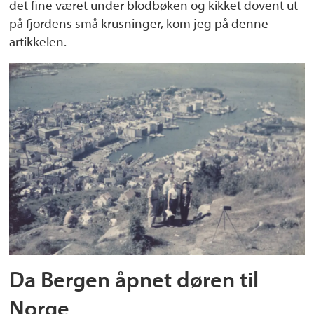
det fine været under blodbøken og kikket dovent ut
på fjordens små krusninger, kom jeg på denne
artikkelen.
Da Bergen åpnet døren til
Norge