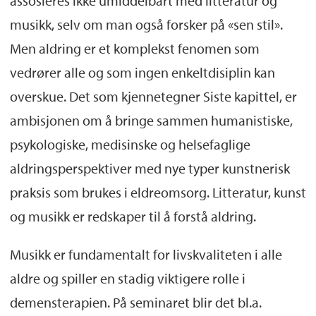
assosieres ikke umiddelbart med litteratur og
Aktuelle med:
Aldringsfestivalen
Siste
musikk, selv om man også forsker på «sen stil».
kaptittel
som arrangeres i 18.-19. juni.
Men aldring er et komplekst fenomen som
Program og sted finnes på uib.no
eller
vedrører alle og som ingen enkeltdisiplin kan
festivalens nettside
.
overskue. Det som kjennetegner Siste kapittel, er
ambisjonen om å bringe sammen humanistiske,
Jill Halstead
leder forskningsprosjektet
psykologiske, medisinske og helsefaglige
Social Acoustics
sammen professor Brandon
aldringsperspektiver med nye typer kunstnerisk
LaBelle.
praksis som brukes i eldreomsorg. Litteratur, kunst
Margery Vibe Skagen
leder
og musikk er redskaper til å forstå aldring.
forskningsprosjektet
Aldring i kulturhistorisk
perspektiv: Litteratur, medisin, psykologi, juss
Musikk er fundamentalt for livskvaliteten i alle
aldre og spiller en stadig viktigere rolle i
demensterapien. På seminaret blir det bl.a.