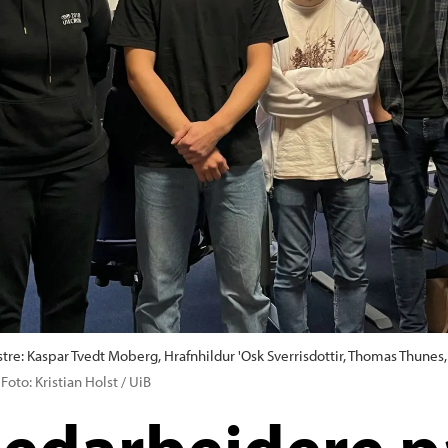
re: Kaspar Tvedt Moberg, Hrafnhildur 'Osk Sverrisdottir, Thomas Thunes, 
Foto: Kristian Holst / UiB
edarbeidere p