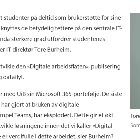
tt studenter på deltid som brukerstøtte for sine
nyttes de betydelig tettere på den sentrale IT-
 enda sterkere grad utfordrer studentenes
r IT-direktør Tore Burheim.
vikle den «Digitale arbeidsflaten», publisering
 dataflyt.
 med UiB sin Microsoft 365-portefølje.
De siste
r gjort at bruken av digitale
mpel Teams, har eksplodert. Dette gir et
økt
Tore
vikle løsningene innen det vi kaller «Digital
Som
r verdifulle i dette arbeidet, sier Burheim?