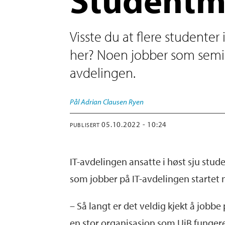
Visste du at flere studenter
her? Noen jobber som semina
avdelingen.
Pål Adrian
Clausen Ryen
05.10.2022 - 10:24
PUBLISERT
IT-avdelingen ansatte i høst sju st
som jobber på IT-avdelingen startet nå
– Så langt er det veldig kjekt å jobbe
en stor organisasjon som UiB fungerer 