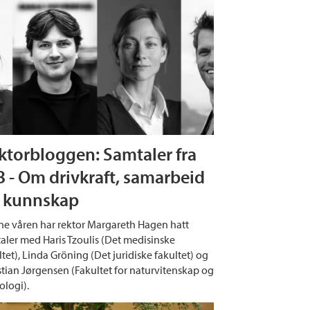
ktorbloggen: Samtaler fra
B - Om drivkraft, samarbeid
 kunnskap
e våren har rektor Margareth Hagen hatt
aler med Haris Tzoulis (Det medisinske
ltet), Linda Gröning (Det juridiske fakultet) og
stian Jørgensen (Fakultet for naturvitenskap og
ologi).