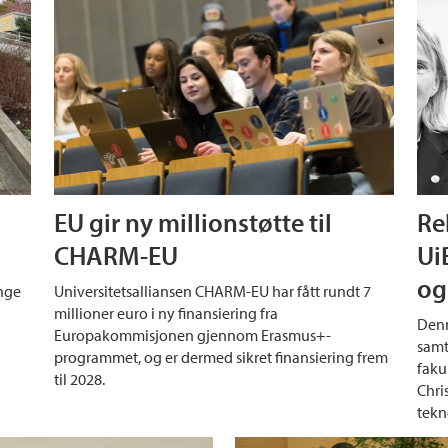
EU gir ny millionstøtte til
Re
CHARM-EU
Ui
og
ange
Universitetsalliansen CHARM-EU har fått rundt 7
millioner euro i ny finansiering fra
Denn
Europakommisjonen gjennom Erasmus+-
samt
programmet, og er dermed sikret finansiering frem
faku
til 2028.
Chri
tekn