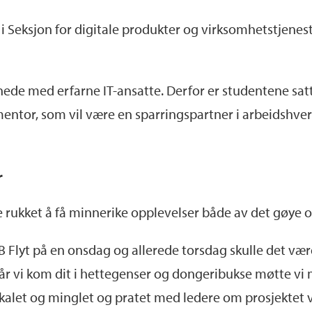
r i Seksjon for digitale produkter og virksomhetstjenes
nede med erfarne IT-ansatte. Derfor er studentene sat
 mentor, som vil være en sparringspartner i arbeidshver
r
e rukket å få minnerike opplevelser både av det gøye o
 Flyt på en onsdag og allerede torsdag skulle det være
r vi kom dit i hettegenser og dongeribukse møtte vi ma
i lokalet og minglet og pratet med ledere om prosjektet v