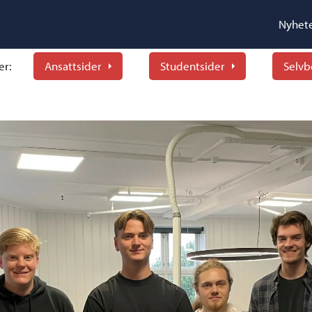
Nyhet
er:
Ansattsider
Studentsider
Selvb