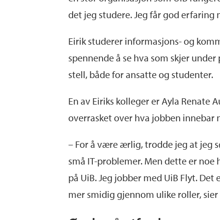
det jeg studere. Jeg får god erfaring m
Eirik studerer informasjons- og komm
spennende å se hva som skjer under p
stell, både for ansatte og studenter.
En av Eiriks kolleger er Ayla Renate 
overrasket over hva jobben innebar n
– For å være ærlig, trodde jeg at jeg 
små IT-problemer. Men dette er noe h
på UiB. Jeg jobber med UiB Flyt. Det e
mer smidig gjennom ulike roller, sier