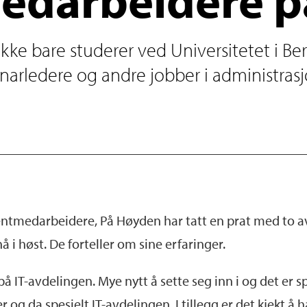
 ikke bare studerer ved Universitetet i 
rledere og andre jobber i administrasjo
udentmedarbeidere, På Høyden har tatt en prat med to 
 i høst. De forteller om sine erfaringer.
 på IT-avdelingen. Mye nytt å sette seg inn i og det er 
og da spesielt IT-avdelingen. I tillegg er det kjekt å 