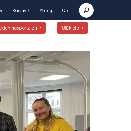
er
Kortnytt
Ytring
Om
etjeningsportalen
UiBhjelp