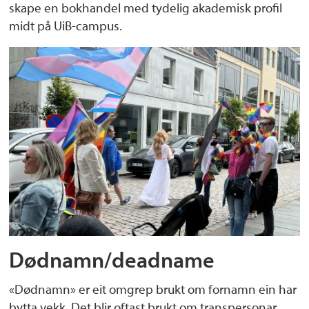
skape en bokhandel med tydelig akademisk profil
midt på UiB-campus.
Dødnamn/deadname
«Dødnamn» er eit omgrep brukt om fornamn ein har
bytta vekk. Det blir oftast brukt om transpersonar.