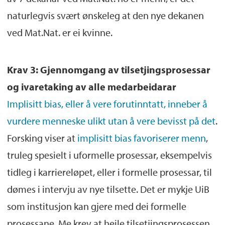
naturlegvis svært ønskeleg at den nye dekanen
ved Mat.Nat. er ei kvinne.
Krav 3: Gjennomgang av tilsetjingsprosessar
og ivaretaking av alle medarbeidarar
Implisitt bias, eller å vere forutinntatt, inneber å
vurdere menneske ulikt utan å vere bevisst på det
.
Forsking viser at
implisitt bias favoriserer menn
,
truleg spesielt i uformelle prosessar, eksempelvis
tidleg i karriereløpet, eller i formelle prosessar, til
dømes i intervju av nye tilsette. Det er mykje UiB
som institusjon kan gjere med dei formelle
prosessane. Me krev at heile tilsetjingsprosessen