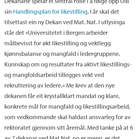
Dekanane spelar ei sentral rolle i å følge opp UiB
sin
Handlingsplan for likestilling
. I år skal det
tilsettast ein ny Dekan ved Mat. Nat. I utlysinga
står det «Universitetet i Bergen arbeider
målbevisst for økt likestilling og vektlegg
kjønnsbalanse og mangfald i ledergruppene.
Kunnskap om og resultater fra aktivt likestillings-
og mangfoldsarbeid tillegges vekt ved
rekruttering av ledere.» Me krev at den nye
dekanen får eit krystallklart mandat og klare,
konkrete mål for mangfald og likestillingsarbeid,
som vedkommande skal haldast ansvarleg for av
rektoratet gjennom sitt åremål. Med tanke på at 6
av 7 dekanar ved Mat.Nat. no er menn, er det