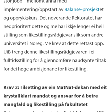
stor jobb – mellomt anna med
implementering/oppstart av
Balanse-prosjekt
et
og opprykkskurs. Det noverande Rektoratet har
nedprioritert dette og me har ikkje lenger ei heil
stilling som likestillingsrådgjevar slik som andre
universitet i Noreg. Me krev at dette rettast opp.
UiB treng denne likestillingsrådgjevaren i ei
fulltidsstilling for å gjennomføre naudsynte tiltak
for dei høge ambisjonane for likestilling.
Krav 2: Tilsetting av ein MatNat-dekan med eit
krystallklart mandat og ansvar for å betre
mangfald og likestilling på fakultetet