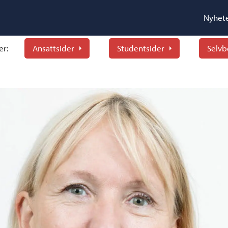
Nyhet
er:
Ansattsider
Studentsider
Selvb