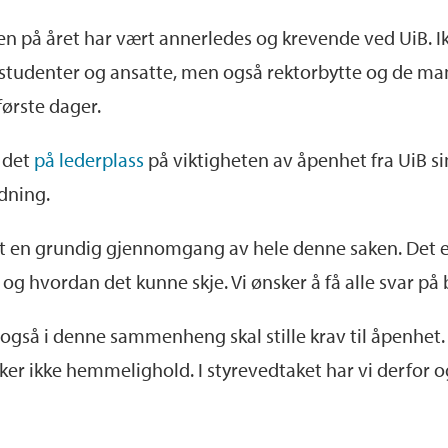
arten på året har vært annerledes og krevende ved UiB. Ik
studenter og ansatte, men også rektorbytte og de man
første dager.
 det
på lederplass
på viktigheten av åpenhet fra UiB sin
ldning.
t en grundig gjennomgang av hele denne saken. Det er v
g hvordan det kunne skje. Vi ønsker å få alle svar på 
vi også i denne sammenheng skal stille krav til åpenh
ønsker ikke hemmelighold. I styrevedtaket har vi derfor 