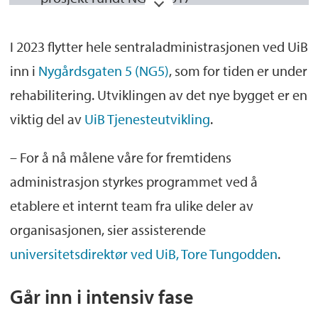
UiB Tjenesteutvikling skal i tråd med
I 2023 flytter hele sentraladministrasjonen ved UiB
Universitetets strategi 2016 – 2022 bidra
inn i
Nygårdsgaten 5 (NG5)
, som for tiden er under
til fornyelse av de administrative
rehabilitering. Utviklingen av det nye bygget er en
tjenestene for å sikre god støtte til
viktig del av
UiB Tjenesteutvikling
.
universitetets primæroppgaver.
Programmet har et overordnet ansvar for
– For å nå målene våre for fremtidens
prosesser knyttet til utvikling av nye
administrasjon styrkes programmet ved å
Nygårdsgaten 5 og erstatningslokaler i
etablere et internt team fra ulike deler av
byggeperioden
organisasjonen, sier assisterende
universitetsdirektør ved UiB, Tore Tungodden
.
Går inn i intensiv fase