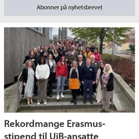
Rekordmange Erasmus-
stipend til UiB-ansatte