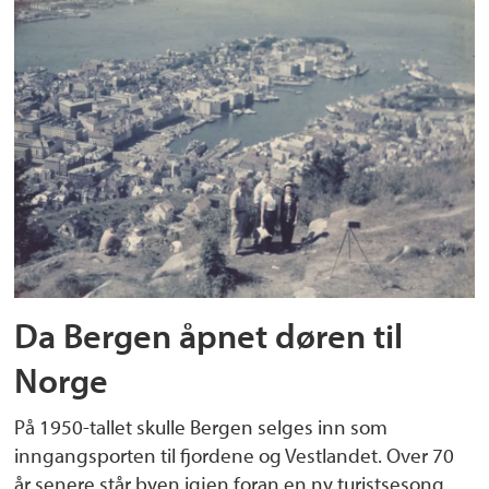
Da Bergen åpnet døren til
Norge
På 1950-tallet skulle Bergen selges inn som
inngangsporten til fjordene og Vestlandet. Over 70
år senere står byen igjen foran en ny turistsesong.