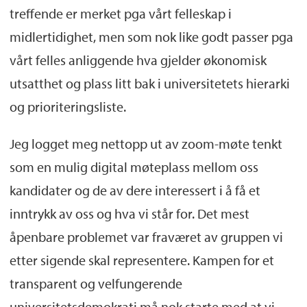
treffende er merket pga vårt felleskap i
midlertidighet, men som nok like godt passer pga
vårt felles anliggende hva gjelder økonomisk
utsatthet og plass litt bak i universitetets hierarki
og prioriteringsliste.
Jeg logget meg nettopp ut av zoom-møte tenkt
som en mulig digital møteplass mellom oss
kandidater og de av dere interessert i å få et
inntrykk av oss og hva vi står for. Det mest
åpenbare problemet var fraværet av gruppen vi
etter sigende skal representere. Kampen for et
transparent og velfungerende
universitetsdemokrati må nok starte med at vi