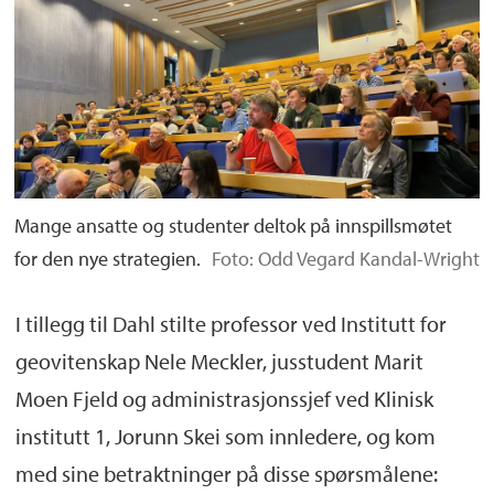
Mange ansatte og studenter deltok på innspillsmøtet
for den nye strategien.
Foto: Odd Vegard Kandal-Wright
I tillegg til Dahl
stilte
professor ved Institutt for
ge
ovitenskap
Nele
Meckler
, jusstudent Marit
Moen Fjeld
og administrasjonssjef ved Klinisk
institutt 1, Jorunn Skei
som
innledere, og kom
med sine
betraktninger
på disse spørsmålene: