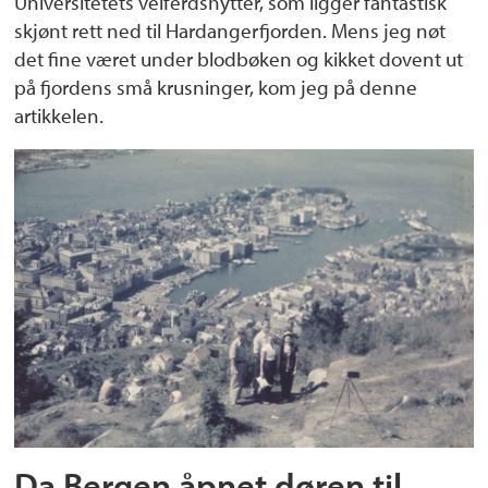
Universitetets velferdshytter, som ligger fantastisk
skjønt rett ned til Hardangerfjorden. Mens jeg nøt
det fine været under blodbøken og kikket dovent ut
på fjordens små krusninger, kom jeg på denne
artikkelen.
Da Bergen åpnet døren til