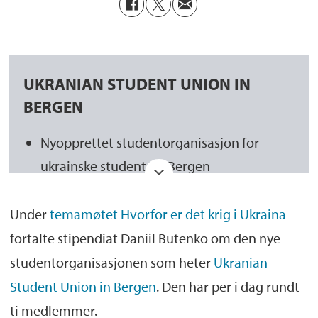
UKRANIAN STUDENT UNION IN
BERGEN
Nyopprettet studentorganisasjon for
ukrainske studenter i Bergen
Ukranian Student Union in Bergen kan
Under
temamøtet Hvorfor er det krig i Ukraina
kontaktes på Facebook
-siden deres
fortalte stipendiat Daniil Butenko om den nye
studentorganisasjonen som heter
Ukranian
Student Union in Bergen
. Den har per i dag rundt
ti medlemmer.