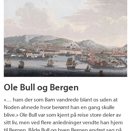
Ole Bull og Bergen
«… ham der som Barn vandrede blant os uden at
Noden ahnede hvor berømt han en gang skulle
blive.» Ole Bull var som kjent på reise store deler av
sitt liv, men ved flere anledninger vendte han hjem
til Bergen. Både Bull og byen Bergen endret seg på