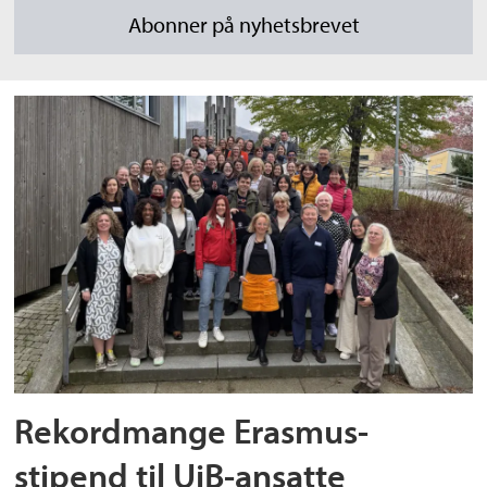
Rekordmange Erasmus-
stipend til UiB-ansatte