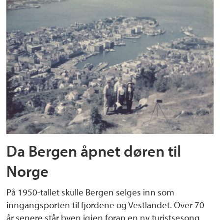
Da Bergen åpnet døren til
Norge
På 1950-tallet skulle Bergen selges inn som
inngangsporten til fjordene og Vestlandet. Over 70
år senere står byen igjen foran en ny turistsesong.