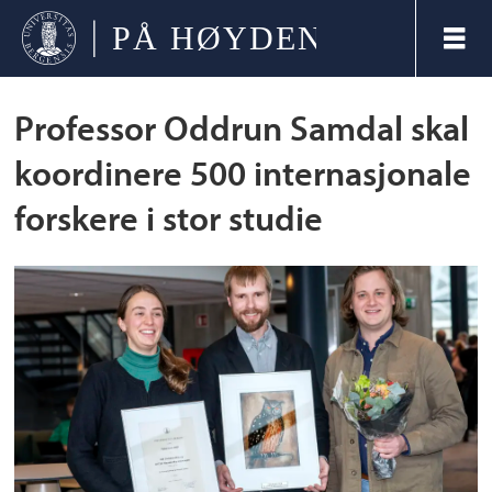
Tag:
Professor Oddrun Samdal skal
koordinere 500 internasjonale
oddrun
forskere i stor studie
samdal