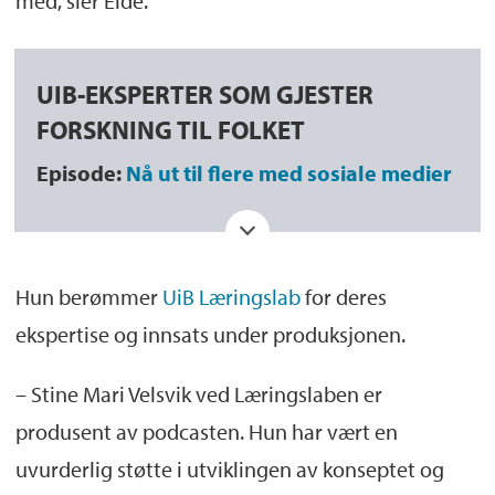
med, sier Eide.
UIB-EKSPERTER SOM GJESTER
FORSKNING TIL FOLKET
Episode:
Nå ut til flere med sosiale medier
Shuntaro Yamada
, ph.d.-kandidat ved
Institutt for klinisk odontologi
Hun berømmer
UiB Læringslab
for deres
Episode:
Det gode foredraget
ekspertise og innsats under produksjonen.
– Stine Mari Velsvik ved Læringslaben er
Åsta Haukås
, professor ved Institutt for
produsent av podcasten. Hun har vært en
fremmedspråk
uvurderlig støtte i utviklingen av konseptet og