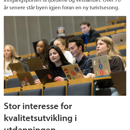
år senere står byen igjen foran en ny turistsesong.
Stor interesse for
kvalitetsutvikling i
utdanningen