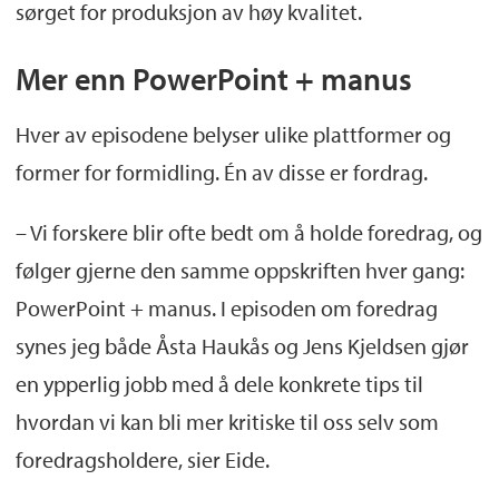
Jens Kjeldsen
, professor ved Institutt for
sørget for produksjon av høy kvalitet.
informasjons- og medievitenskap
Mer enn PowerPoint + manus
Episode:
Formidling fra
Hver av episodene belyser ulike plattformer og
forskningsprosjekter
former for formidling. Én av disse er fordrag.
Åshild Nylund
, seniorrådgiver ved
– Vi forskere blir ofte bedt om å holde foredrag, og
Kommunikasjonsavdelingen
følger gjerne den samme oppskriften hver gang:
PowerPoint + manus. I episoden om foredrag
Jill Walker Rettberg
, professor ved Institutt
synes jeg både Åsta Haukås og Jens Kjeldsen gjør
for lingvistiske, litterære og estetiske
en ypperlig jobb med å dele konkrete tips til
studier
hvordan vi kan bli mer kritiske til oss selv som
Episode:
Mediehåndtering for forskere
foredragsholdere, sier Eide.