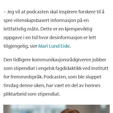
Består av seks episoder hvor lytterne får
– Jeg vil at podcasten skal inspirere forskere til å
tips til hvordan de kan bli bedre formidlere
spre vitenskapsbasert informasjon på en
av sin fagkunnskap
lettfattelig måte. Dette er en kjempeviktig
Programlederen er
Mari Lund Eide
,
oppgave i en tid hvor desinformasjon er lett
stipendiat ved Institutt for fremmedspråk
tilgjengelig, sier
Mari Lund Eide
.
og tidligere kommunikasjonsrådgiver ved
Den tidligere kommunikasjonsrådgiveren jobber
Nord universitet og Skatteetaten
som stipendiat i engelsk fagdidaktikk ved Institutt
Episodene finner du på
for fremmedspråk. Podcasten, som ble sluppet
forskningtilfolket.no
, Spotify, Apple
tirsdag denne uken, har vært en del av hennes
Podcasts, og Google Podcasts
pliktarbeid som stipendiat.