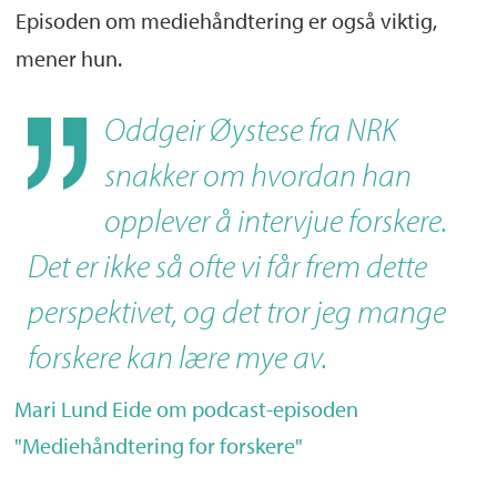
Kikki Kleiven
, instituttleder ved Institutt
Episoden om mediehåndtering er også viktig,
for geovitenskap og direktør ved
mener hun.
Bjerknessenteret for klimaforskning
Oddgeir Øystese fra NRK
Episode:
Podcast som formidlingskanal
snakker om hvordan han
Christian Lomsdalen
, stipendiat ved
opplever å intervjue forskere.
Institutt for arkeologi, historie, kultur- og
Det er ikke så ofte vi får frem dette
religionsvitenskap
perspektivet, og det tror jeg mange
Episode:
Undervisning som formidling
forskere kan lære mye av.
Lise Rakner
, professor ved Institutt for
Mari Lund Eide om podcast-episoden
politikk og forvaltning
"Mediehåndtering for forskere"