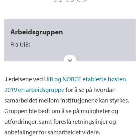
Arbeidsgruppen
Fra UiB:
Benedicte Løseth, direktør, Forsknings- og
innovasjonsavdelingen (leder)
.Ledelsene ved
UiB og NORCE etablerte høsten
Jan Erik Askildsen, dekan, Det
2019 en arbeidsgruppe
for å se på hvordan
samfunnsvitenskapelige fakultet
samarbeidet mellom institusjonene kan styrkes.
Per Bakke, dekan, Det medisinske fakultet
Gruppen ble bedt om å se på muligheter og
utfordringer, samt foreslå retningslinjer og
Helge Dahle, dekan, Det matematisk-
anbefalinger for samarbeidet videre.
naturvitenskapelige fakultet