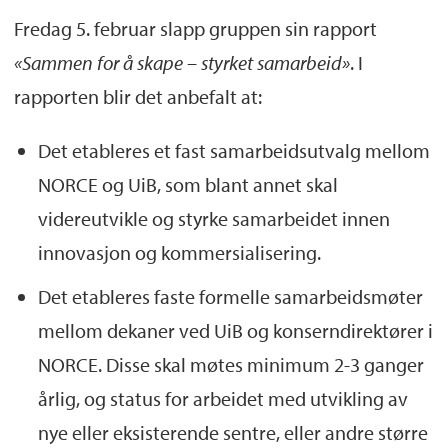
Fredag 5. februar slapp gruppen sin rapport
Fra NORCE:
«Sammen for å skape – styrket samarbeid»
. I
Steinar Meling, organisasjonsdirektør
rapporten blir det anbefalt at:
(frem til desember 2020)
Det etableres et fast samarbeidsutvalg mellom
Monika Sandnesmo, leder
NORCE og UiB, som blant annet skal
samfunnskontakt og kommunikasjon (fra
videreutvikle og styrke samarbeidet innen
desember 2020)
innovasjon og kommersialisering.
Ingrid Helgøy, konserndirektør Samfunn
Det etableres faste formelle samarbeidsmøter
Hans Kleivdal, konserndirektør Miljø
mellom dekaner ved UiB og konserndirektører i
NORCE. Disse skal møtes minimum 2-3 ganger
Sekretær: Are Straume, UiB.
årlig, og status for arbeidet med utvikling av
nye eller eksisterende sentre, eller andre større