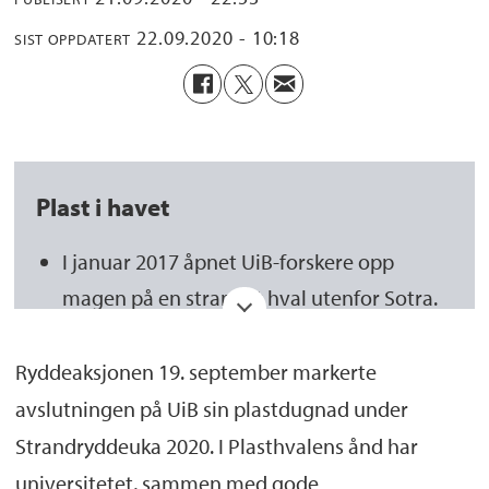
22.09.2020 - 10:18
SIST OPPDATERT
Plast i havet
I januar 2017 åpnet UiB-forskere opp
magen på en strandet hval utenfor Sotra.
Det viste seg at magen var full av plast og
at dyret derfor ikke fikk i seg næring. Den
Ryddeaksjonen 19. september markerte
ble raskt kjent som «Plasthvalen», vakte
avslutningen på UiB sin plastdugnad under
stort engasjement og skapte overskrifter
Strandryddeuka 2020. I Plasthvalens ånd har
verden over.
universitetet, sammen med gode