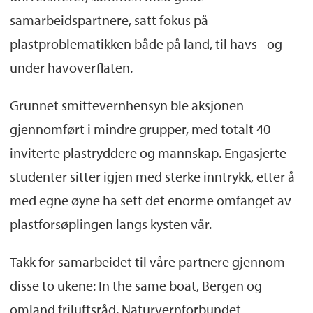
samarbeidspartnere, satt fokus på
En
undersøkelse Opinion utførte for UiB i
plastproblematikken både på land, til havs - og
januar 2020
viste blant annet at syv av ti
under havoverflaten.
nordmenn mener Plasthvalen har økt
befolkningens bevissthet om marin
Grunnet smittevernhensyn ble aksjonen
forsøpling.
gjennomført i mindre grupper, med totalt 40
Strandryddeuka arrangeres årlig av
Hold
inviterte plastryddere og mannskap. Engasjerte
Norge Rent.
studenter sitter igjen med sterke inntrykk, etter å
med egne øyne ha sett det enorme omfanget av
plastforsøplingen langs kysten vår.
Takk for samarbeidet til våre partnere gjennom
disse to ukene: In the same boat, Bergen og
omland friluftsråd, Naturvernforbundet