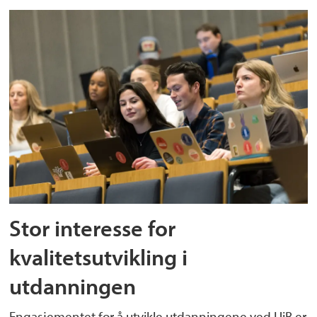
Stor interesse for
kvalitetsutvikling i
utdanningen
Engasjementet for å utvikle utdanningene ved UiB er