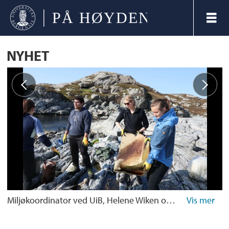
NYHET
Miljøkoordinator ved UiB, Helene Wiken og realfagstudent Anne-Line Sørberg.