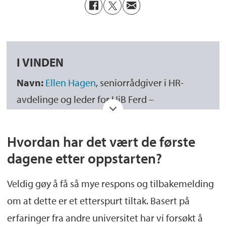
I VINDEN
Navn:
Ellen Hagen
, seniorrådgiver i HR-
avdelinge og leder for UiB Ferd –
karrieresenter for yngre forskere.
Hvordan har det vært de første
Aktuell med:
Karrieresenter for yngre
dagene etter oppstarten?
forskere,
UiB Ferd
åpnet 15. februar. Og er det
første karrieresenteret av sitt slag i Norge.
Veldig gøy å få så mye respons og tilbakemelding
om at dette er et etterspurt tiltak. Basert på
erfaringer fra andre universitet har vi forsøkt å