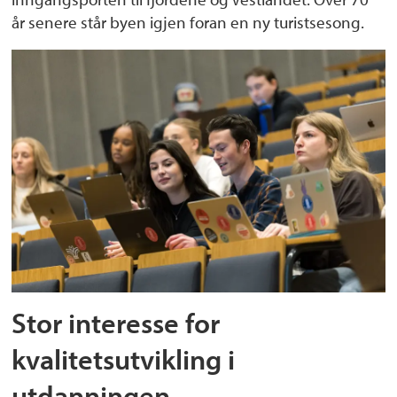
år senere står byen igjen foran en ny turistsesong.
Stor interesse for
kvalitetsutvikling i
utdanningen