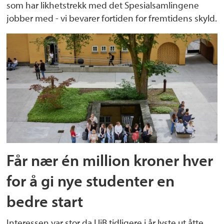
som har likhetstrekk med det Spesialsamlingene
jobber med - vi bevarer fortiden for fremtidens skyld.
Får nær én million kroner hver
for å gi nye studenter en
bedre start
Interessen var stor da UiB tidligere i år lyste ut åtte