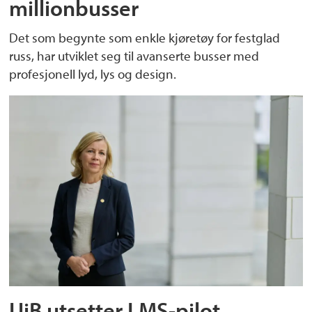
millionbusser
Det som begynte som enkle kjøretøy for festglad
russ, har utviklet seg til avanserte busser med
profesjonell lyd, lys og design.
UiB utsetter LMS-pilot