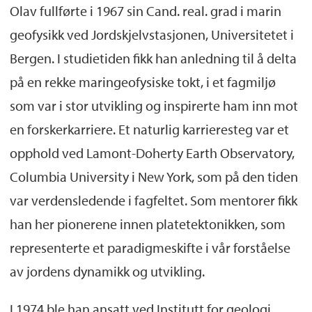
Olav fullførte i 1967 sin Cand. real. grad i marin
geofysikk ved Jordskjelvstasjonen, Universitetet i
Bergen. I studietiden fikk han anledning til å delta
på en rekke maringeofysiske tokt, i et fagmiljø
som var i stor utvikling og inspirerte ham inn mot
en forskerkarriere. Et naturlig karrieresteg var et
opphold ved Lamont-Doherty Earth Observatory,
Columbia University i New York, som på den tiden
var verdensledende i fagfeltet. Som mentorer fikk
han her pionerene innen platetektonikken, som
representerte et paradigmeskifte i vår forståelse
av jordens dynamikk og utvikling.
I 1974 ble han ansatt ved Institutt for geologi,