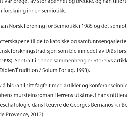
elt var preget av stor åpenhet og bredde, og han tilfør
in forskning innen semiotikk.
Norsk Forening for Semiotikk i 1985 og det semiotisk
rfatterskapene til de to katolske og samfunnsengasjer
ensk forskningstradisjon som ble innledet av UiBs førs
-1998). Sentralt i denne sammenheng er Storelvs artik
Didier/Érudition / Solum Forlag, 1993).
 å bidra til sitt fagfelt med artikler og konferanseinn
hens mursteinsroman Herrens utkårne. I hans nittiende 
t eschatologie dans l’œuvre de Georges Bernanos », i Ber
de Provence, 2012).