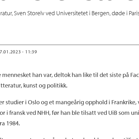
eratur, Sven Storelv ved Universitetet i Bergen, døde i Paris
17.01.2023 - 11:39
mennesket han var, deltok han like til det siste på 
teratur, kunst og politikk.
er studier i Oslo og et mangeårig opphold i Frankrike, 
or i fransk ved NHH, før han ble tilsatt ved UiB som un
fra 1984.