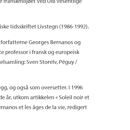
te franskmiljøet ved UiB vesentlige
e tidsskriftet Livstegn (1986-1992).
te forfatterne Georges Bernanos og
te professor i fransk og europeisk
kelsamling: Sven Storelv, Péguy /
legg, og også som oversetter. I 1996
år, utkom artikkelen « Soleil noir et
nanos et les âges de la vie, redigert