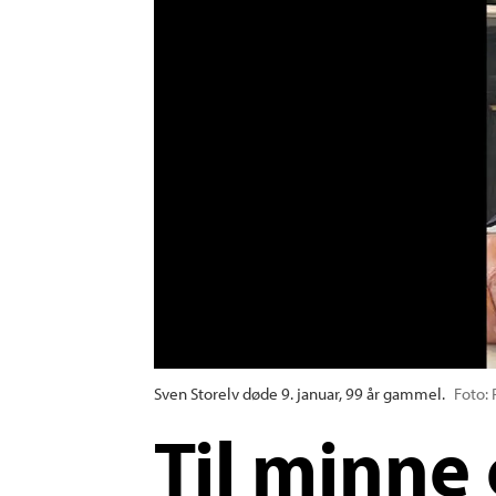
Sven Storelv døde 9. januar, 99 år gammel.
Foto: 
Til minne