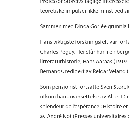
Professor Storelvs faglige interessef
teoretiske impulser, ikke minst ved s
Sammen med Dinda Gorlée grunnla han 
Hans viktigste forskningsfelt var fo
Charles Péguy. Her står han i en berg
litteraturhistorie, Hans Aaraas (1919
Bernanos, redigert av Reidar Veland (
Som pensjonist fortsatte Sven Storelv
utkom hans oversettelse av Albert Co
splendeur de l’espérance : Histoire e
av André Not (Presses universitaires 