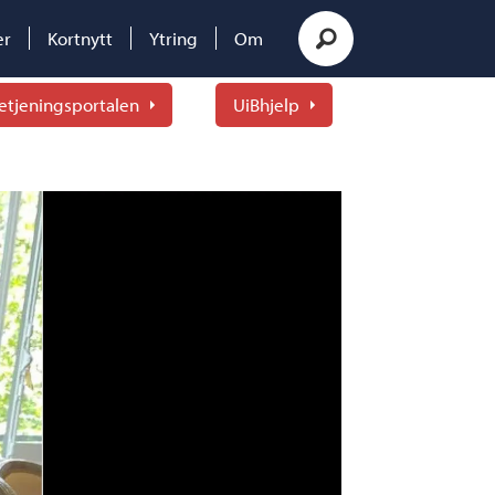
er
Kortnytt
Ytring
Om
etjeningsportalen
UiBhjelp