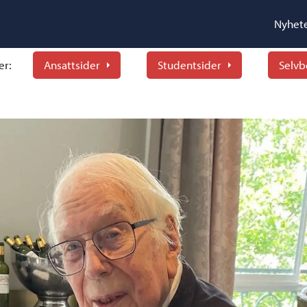
Nyhet
er:
Ansattsider
Studentsider
Selvb