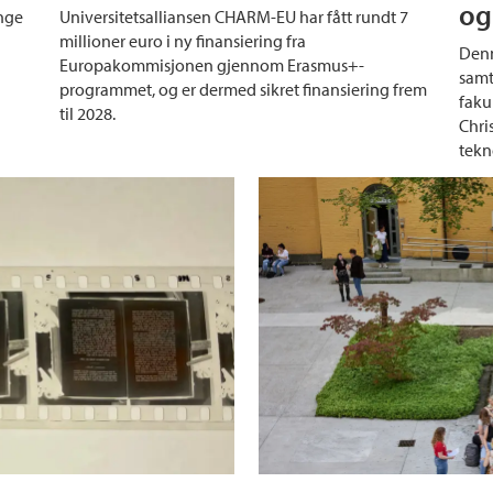
og
ange
Universitetsalliansen CHARM-EU har fått rundt 7
millioner euro i ny finansiering fra
Denn
Europakommisjonen gjennom Erasmus+-
samt
programmet, og er dermed sikret finansiering frem
faku
til 2028.
Chri
tekn