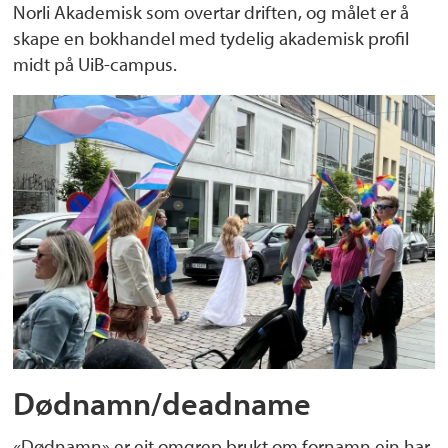
Norli Akademisk som overtar driften, og målet er å
skape en bokhandel med tydelig akademisk profil
midt på UiB-campus.
Dødnamn/deadname
«Dødnamn» er eit omgrep brukt om fornamn ein har