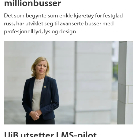
millionbusser
Det som begynte som enkle kjøretøy for festglad
russ, har utviklet seg til avanserte busser med
profesjonell lyd, lys og design.
UiB utsetter LMS-pilot