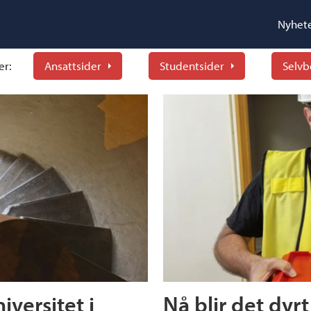
Nyhet
er:
Ansattsider
Studentsider
Selvb
iversitet i
Nå blir det dyrt