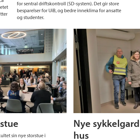
ca
for sentral driftskontroll (SD-system). Det gir store
etet
besparelser for UiB, og bedre inneklima for ansatte
tter
og studenter.
rstue
Nye sykkelgarde
hus
ltet sin nye storstue i