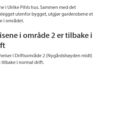
e i Ulrike Pihls hus. Sammen med det
nlegget utenfor bygget, utgjør garderobene et
te i området.
isene i område 2 er tilbake i
ft
 heiser i Driftsområde 2 (Nygårdshøyden midt)
 tilbake i normal drift.