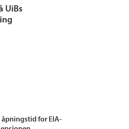
 UiBs
ing
 åpningstid for EIA-
sepsjonen