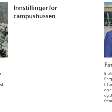
Innstillinger for
campusbussen
Fi
e
Bibl
Berg
ed
håpe
t
og e
e
og U
frem 
.