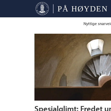
Nyttige snarvei
Tag:
eiendomsavdelingen
Spesialglimt: Fredet un