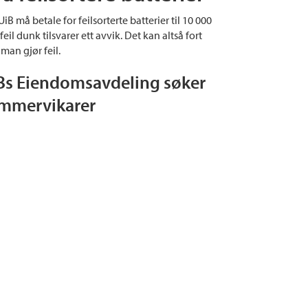
iB må betale for feilsorterte batterier til 10 000
 feil dunk tilsvarer ett avvik. Det kan altså fort
man gjør feil.
Bs Eiendomsavdeling søker
mmervikarer