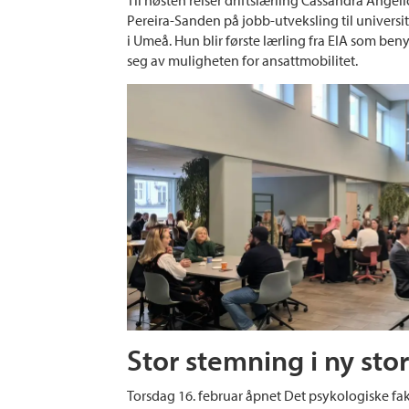
Til høsten reiser driftslærling Cassandra Angeli
Pereira-Sanden på jobb-utveksling til universit
i Umeå. Hun blir første lærling fra EIA som beny
seg av muligheten for ansattmobilitet.
Stor stemning i ny sto
Torsdag 16. februar åpnet Det psykologiske faku