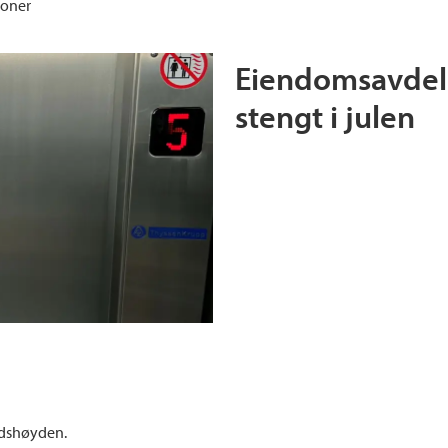
ioner
Eiendomsavdel
stengt i julen
å
rdshøyden.