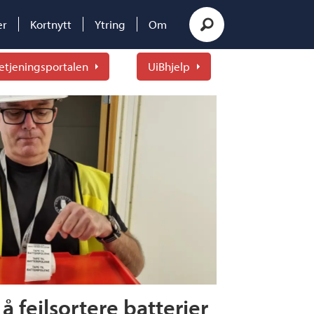
er
Kortnytt
Ytring
Om
etjeningsportalen
UiBhjelp
 å feilsortere batterier