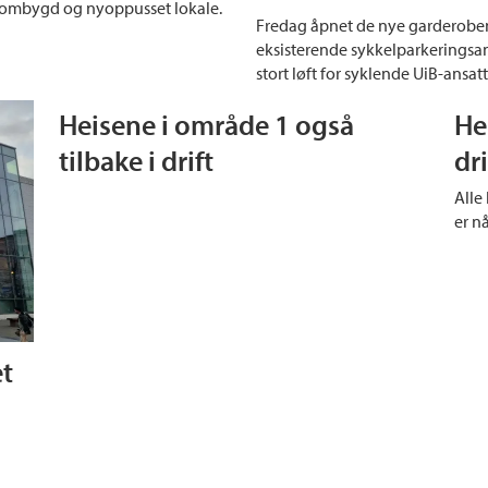
et ombygd og nyoppusset lokale.
Fredag åpnet de nye garderoben
eksisterende sykkelparkeringsa
stort løft for syklende UiB-ansat
Heisene i område 1 også
He
tilbake i drift
dri
Alle
er nå
et
E