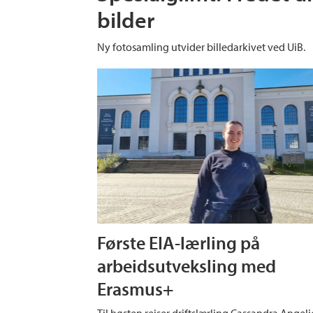
bilder
Ny fotosamling utvider billedarkivet ved UiB.
Første EIA-lærling på
arbeidsutveksling med
Erasmus+