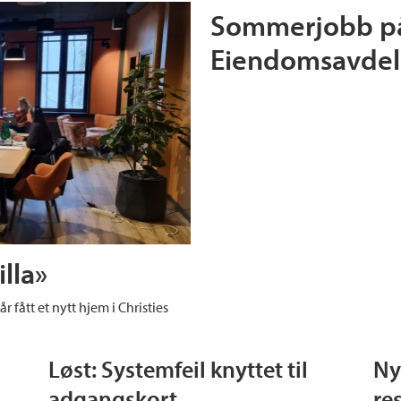
Sommerjobb på
Eiendomsavdel
illa»
 fått et nytt hjem i Christies
Løst: Systemfeil knyttet til
Ny
adgangskort
re